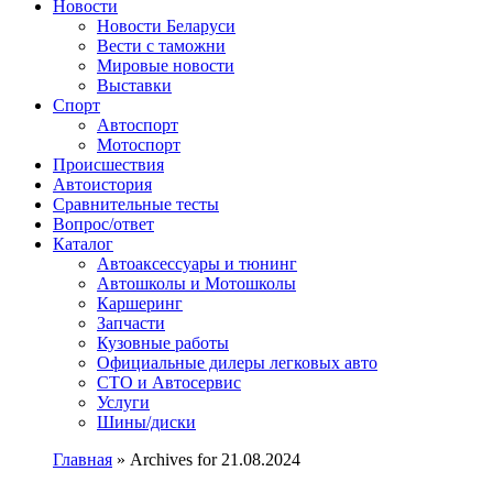
Сайт про автомобили
Новости
Новости Беларуси
Вести с таможни
Мировые новости
Выставки
Спорт
Автоспорт
Мотоспорт
Происшествия
Автоистория
Сравнительные тесты
Вопрос/ответ
Каталог
Автоакcессуары и тюнинг
Автошколы и Мотошколы
Каршеринг
Запчасти
Кузовные работы
Официальные дилеры легковых авто
СТО и Автосервис
Услуги
Шины/диски
Главная
»
Archives for 21.08.2024