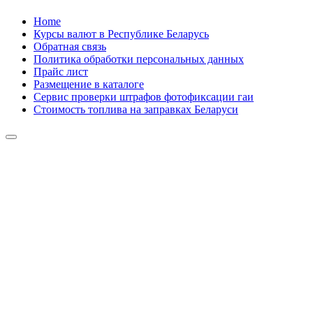
Skip
Home
to
Курсы валют в Республике Беларусь
content
Обратная связь
Политика обработки персональных данных
Прайс лист
Размещение в каталоге
Сервис проверки штрафов фотофиксации гаи
Стоимость топлива на заправках Беларуси
Авторулевой
Сайт про автомобили
Авторулевой