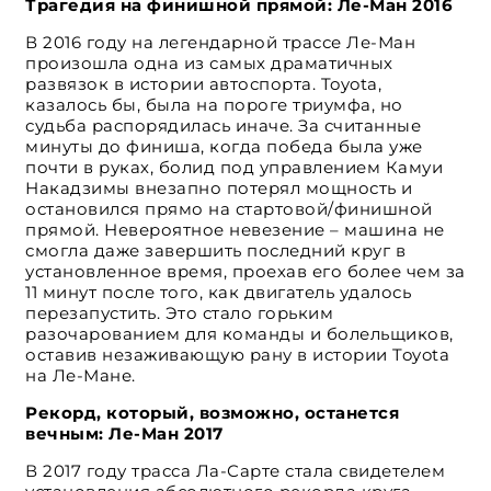
Трагедия на финишной прямой: Ле-Ман 2016
В 2016 году на легендарной трассе Ле-Ман
произошла одна из самых драматичных
развязок в истории автоспорта. Toyota,
казалось бы, была на пороге триумфа, но
судьба распорядилась иначе. За считанные
минуты до финиша, когда победа была уже
почти в руках, болид под управлением Камуи
Накадзимы внезапно потерял мощность и
остановился прямо на стартовой/финишной
прямой. Невероятное невезение – машина не
смогла даже завершить последний круг в
установленное время, проехав его более чем за
11 минут после того, как двигатель удалось
перезапустить. Это стало горьким
разочарованием для команды и болельщиков,
оставив незаживающую рану в истории Toyota
на Ле-Мане.
Рекорд, который, возможно, останется
вечным: Ле-Ман 2017
В 2017 году трасса Ла-Сарте стала свидетелем