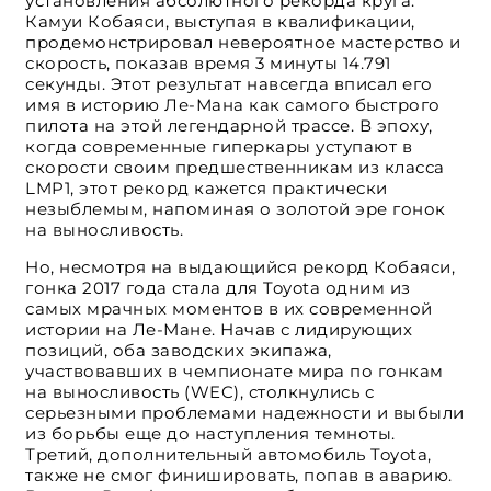
установления абсолютного рекорда круга.
Камуи Кобаяси, выступая в квалификации,
продемонстрировал невероятное мастерство и
скорость, показав время 3 минуты 14.791
секунды. Этот результат навсегда вписал его
имя в историю Ле-Мана как самого быстрого
пилота на этой легендарной трассе. В эпоху,
когда современные гиперкары уступают в
скорости своим предшественникам из класса
LMP1, этот рекорд кажется практически
незыблемым, напоминая о золотой эре гонок
на выносливость.
Но, несмотря на выдающийся рекорд Кобаяси,
гонка 2017 года стала для Toyota одним из
самых мрачных моментов в их современной
истории на Ле-Мане. Начав с лидирующих
позиций, оба заводских экипажа,
участвовавших в чемпионате мира по гонкам
на выносливость (WEC), столкнулись с
серьезными проблемами надежности и выбыли
из борьбы еще до наступления темноты.
Третий, дополнительный автомобиль Toyota,
также не смог финишировать, попав в аварию.