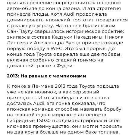
приняла решение сосредоточиться на одном
автомобиле до конца сезона. И эта стратегия
принесла плоды. Хотя Audi продолжала
доминировать, японский прототип превратился
в реальную угрозу. На этапе в бразильском
Сан-Паулу свершилось историческое событие:
экипаж в составе Кадзуки Накадзимы, Николя
Лапьера и Александра Вурца принес команде
первую победу в WEC. Это был прорыв. До
конца года Toyota одержала еще две победы,
включая особенно сладкий триумф на
домашней трассе в Фудзи.
2013: На равных с чемпионами
К гонке в Ле-Мане 2013 года Toyota подошла
уже не как новичок, а как серьезный
претендент. И хотя победа в итоге снова
досталась Audi, эта гонка доказала, что
японская команда способна навязать борьбу
на главной сцене мирового автоспорта.
Гибридные TS030 продемонстрировали свое
ключевое преимущество: они могли проехать
на два круга больше на одном баке топлива,