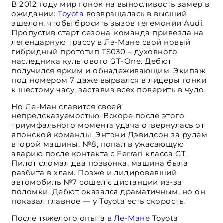
В 2012 году мир гонок на выносливость замер в
ожидании:
Toyota
возвращалась в высший
эшелон, чтобы бросить вызов гегемонии Audi.
Пропустив старт сезона, команда привезла на
легендарную трассу в Ле-Мане свой новый
гибридный прототип TS030 – духовного
наследника культового GT-One. Дебют
получился ярким и обнадеживающим. Экипаж
под номером 7 даже вырвался в лидеры гонки
к шестому часу, заставив всех поверить в чудо.
Но Ле-Ман славится своей
непредсказуемостью. Вскоре после этого
триумфального момента удача отвернулась от
японской команды. Энтони Дэвидсон за рулем
второй машины, №8, попал в ужасающую
аварию после контакта с Ferrari класса GT.
Пилот сломал два позвонка, машина была
разбита в хлам. Позже и лидировавший
автомобиль №7 сошел с дистанции из-за
поломки. Дебют оказался драматичным, но он
показал главное — у Toyota есть скорость.
После тяжелого опыта
в Ле-Мане
Toyota