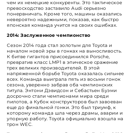
чем их немецкие конкуренты. Это тактическое
превосходство заставило Audi серьезно
понервничать. Кроме того, машины оказались
невероятно надежными, показав, как быстро
японская команда учится на своих ошибках.
2014: Заслуженное чемпионство
Сезон 2014 года стал золотым для Toyota и
началом новой эры в гонках на выносливость.
К битве гигантов присоединился Porsche,
превратив класс LMP1 в эпическое сражение
трех великих производителей. В этой
напряженной борьбе Toyota оказалась сильнее
всех. Команда выиграла пять из восьми гонок
сезона, уверенно забрав оба чемпионских
титула. Энтони Дэвидсон и Себастьен Буэми
досрочно стали чемпионами мира среди
пилотов, а Кубок конструкторов был завоеван
еще до финальной гонки. Это был триумф, к
которому команда шла через драмы, аварии и
упорную работу. Toyota официально взошла на
трон WEC.