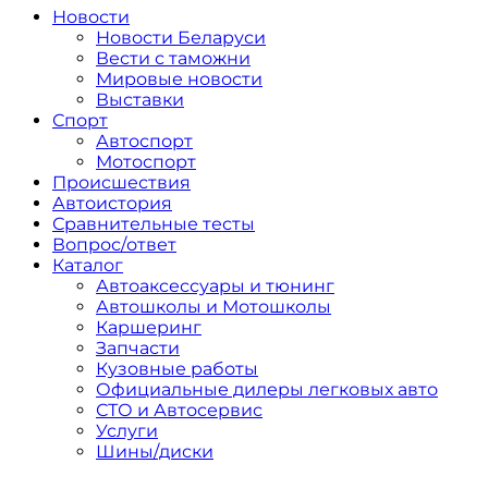
Сайт про автомобили
Новости
Новости Беларуси
Вести с таможни
Мировые новости
Выставки
Спорт
Автоспорт
Мотоспорт
Происшествия
Автоистория
Сравнительные тесты
Вопрос/ответ
Каталог
Автоакcессуары и тюнинг
Автошколы и Мотошколы
Каршеринг
Запчасти
Кузовные работы
Официальные дилеры легковых авто
СТО и Автосервис
Услуги
Шины/диски