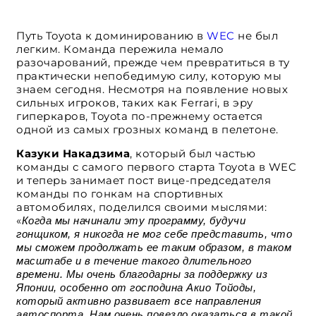
Путь Toyota к доминированию в
WEC
не был
легким. Команда пережила немало
разочарований, прежде чем превратиться в ту
практически непобедимую силу, которую мы
знаем сегодня. Несмотря на появление новых
сильных игроков, таких как Ferrari, в эру
гиперкаров, Toyota по-прежнему остается
одной из самых грозных команд в пелетоне.
Казуки Накадзима
, который был частью
команды с самого первого старта Toyota в WEC
и теперь занимает пост вице-председателя
команды по гонкам на спортивных
автомобилях, поделился своими мыслями:
«
Когда мы начинали эту программу, будучи
гонщиком, я никогда не мог себе представить, что
мы сможем продолжать ее таким образом, в таком
масштабе и в течение такого длительного
времени. Мы очень благодарны за поддержку из
Японии, особенно от господина Акио Тойоды,
который активно развивает все направления
автоспорта. Нам очень повезло оказаться в такой