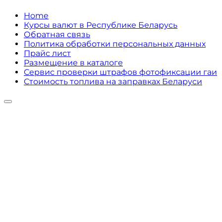
Home
Курсы валют в Республике Беларусь
Обратная связь
Политика обработки персональных данных
Прайс лист
Размещение в каталоге
Сервис проверки штрафов фотофиксации гаи
Стоимость топлива на заправках Беларуси
Авторулевой
Сайт про автомобили
Авторулевой