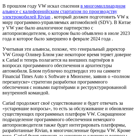
В прошлом году VW искал спасения
в многомиллиардном
альянсе с калифорнийским стартапом по производству
электромобилей Rivian
, который должен подготовить VW к
миру программно-управляемых автомобилей (SDV). В Китае
у VW уже было аналогичное партнерство с
автопроизводителем, о котором было объявлено в июле 2023
года и которое было завершено в феврале 2024 года .
Учитывая эти альянсы, похоже, что генеральный директор
VW Group Оливер Блюм уже некоторое время теряет доверие
к Cariad и теперь полагается на внешних партнёров в
вопросах программного обеспечения и архитектуры
автомобиля. Блюм публично подтвердил это на саммите
Financial Times Auto x Software в Мюнхене, заявив о «полном
перезапуске» стратегии разработки программного
обеспечения с новыми партнёрами и реструктурированной
внутренней командой.
Cariad продолжит своё существование и будет отвечать за
«устаревшие вопросы», то есть за обслуживание и обновление
существующих программных платформ VW. Сокращенное
подразделение программного обеспечения немецкого
автопроизводителя также будет интегрировать платформы,
разработанные Rivian, в многочисленные бренды VW. Кроме
того, Cariad будет отвечать за некоторые ключевые вопросы,