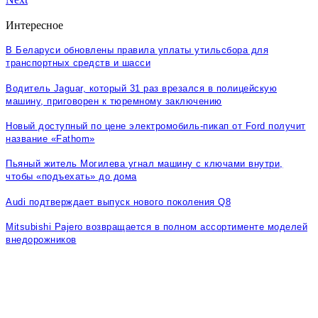
Интересное
В Беларуси обновлены правила уплаты утильсбора для
транспортных средств и шасси
Водитель Jaguar, который 31 раз врезался в полицейскую
машину, приговорен к тюремному заключению
Новый доступный по цене электромобиль-пикап от Ford получит
название «Fathom»
Пьяный житель Могилева угнал машину с ключами внутри,
чтобы «подъехать» до дома
Audi подтверждает выпуск нового поколения Q8
Mitsubishi Pajero возвращается в полном ассортименте моделей
внедорожников