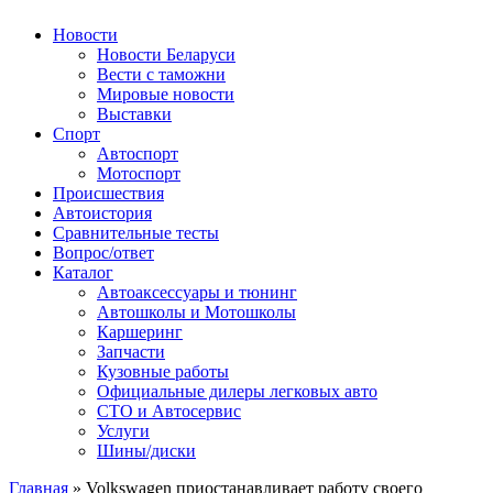
Авторулевой
Сайт про автомобили
Новости
Новости Беларуси
Вести с таможни
Мировые новости
Выставки
Спорт
Автоспорт
Мотоспорт
Происшествия
Автоистория
Сравнительные тесты
Вопрос/ответ
Каталог
Автоакcессуары и тюнинг
Автошколы и Мотошколы
Каршеринг
Запчасти
Кузовные работы
Официальные дилеры легковых авто
СТО и Автосервис
Услуги
Шины/диски
Главная
»
Volkswagen приостанавливает работу своего