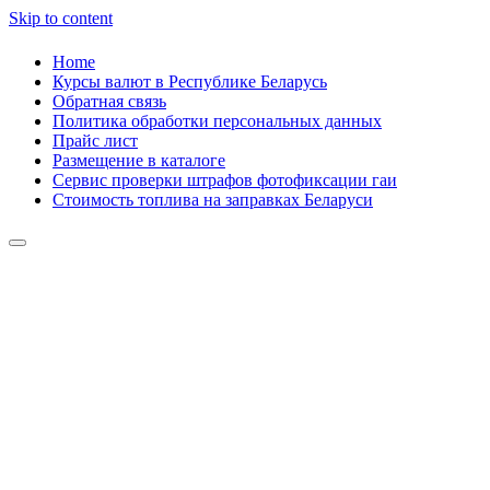
Skip to content
Home
Курсы валют в Республике Беларусь
Обратная связь
Политика обработки персональных данных
Прайс лист
Размещение в каталоге
Сервис проверки штрафов фотофиксации гаи
Стоимость топлива на заправках Беларуси
Авторулевой
Сайт про автомобили