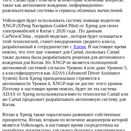
такие как автономное вождение, информационно-
развлекательные системы и сервисы облачных вычислений.
Volkswagen будет использовать систему помощи водителю
XNGP (XPeng Navigation Guided Pilot) от Xpeng для своих
электромобилей в Китае с 2026 года . По данным
CarNewsChina , первой моделью , которая будет оснащаться
этой технологией, станет внедорожник среднего класса,
разработанный в сотрудничестве с
Xpeng
. В настоящее время
неясно, что этот шаг означает для Cariad, поскольку Cariad
также должна была разрабатывать решения для автономного
вождения для Китая. Но XNGP не является полноценной
автономной системой согласно Уровню 4 или даже Уровню 5,
а классифицируется как ADAS (Advanced Driver Assistance
System) Хотя Xpeng принципиально стремится к
автономности Уровня 4, XNGP еще не достиг этого уровня.
Поэтому в настоящее время неясно, будет ли эта система
ADAS от Xpeng использоваться вместо технологии Cariad или
же Cariad продолжит разрабатывать автономную систему для
Китая.
Rivian и Xpeng также параллельно развивают собственные
приоритеты. Rivian, вторым по величине акционером которой
является Volkswagen, в настоящее время сосредоточена на
разработке архитектуры для своего будущего электрического