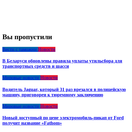
Вы пропустили
Вести с таможни
Новости
В Беларуси обновлены правила уплаты утильсбора для
транспортных средств и шасси
Мировые новости
Новости
Водитель Jaguar, который 31 раз врезался в полицейскую
машину, приговорен к тюремному заключению
Мировые новости
Новости
Новый доступный по цене электромобиль-пикап от Ford
получит название «Fathom»