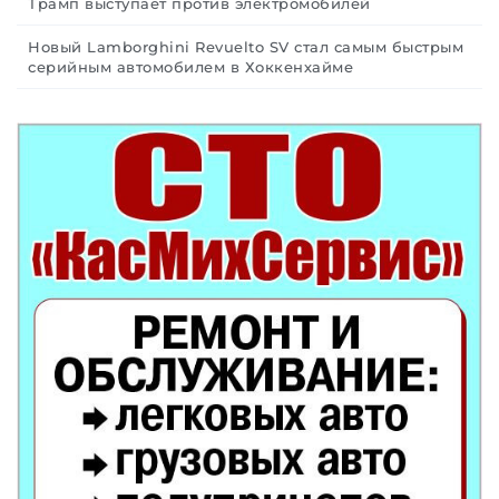
Трамп выступает против электромобилей
Новый Lamborghini Revuelto SV стал самым быстрым
серийным автомобилем в Хоккенхайме