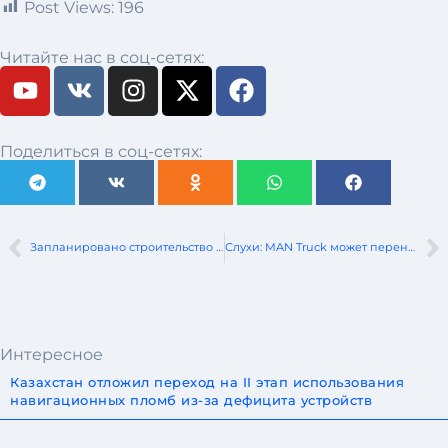
Post Views:
196
Читайте нас в соц-сетях:
Поделиться в соц-сетях:
Запланировано строительство нового моста через Припять между Лунинецким и Столинским районами
Слухи: MAN Truck может перенести производство из Мюнхена на завод недалеко от Кракова
Интересное
Казахстан отложил переход на II этап использования
навигационных пломб из-за дефицита устройств