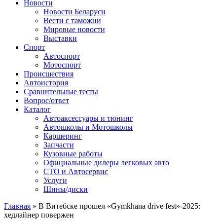
Сайт про автомобили
Новости
Новости Беларуси
Вести с таможни
Мировые новости
Выставки
Спорт
Автоспорт
Мотоспорт
Происшествия
Автоистория
Сравнительные тесты
Вопрос/ответ
Каталог
Автоакcессуары и тюнинг
Автошколы и Мотошколы
Каршеринг
Запчасти
Кузовные работы
Официальные дилеры легковых авто
СТО и Автосервис
Услуги
Шины/диски
Главная
»
В Витебске прошел «Gymkhana drive fest»-2025:
хедлайнер повержен