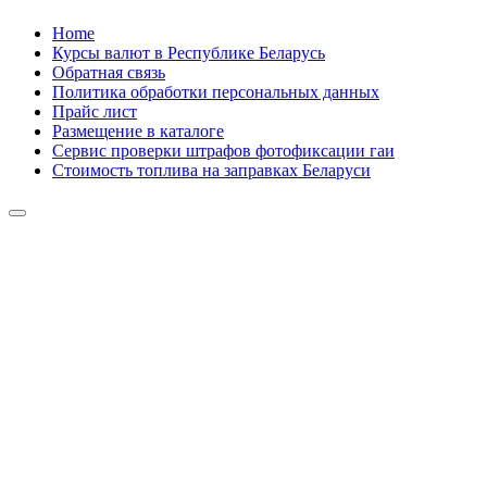
Skip
Home
to
Курсы валют в Республике Беларусь
content
Обратная связь
Политика обработки персональных данных
Прайс лист
Размещение в каталоге
Сервис проверки штрафов фотофиксации гаи
Стоимость топлива на заправках Беларуси
Авторулевой
Сайт про автомобили
Авторулевой