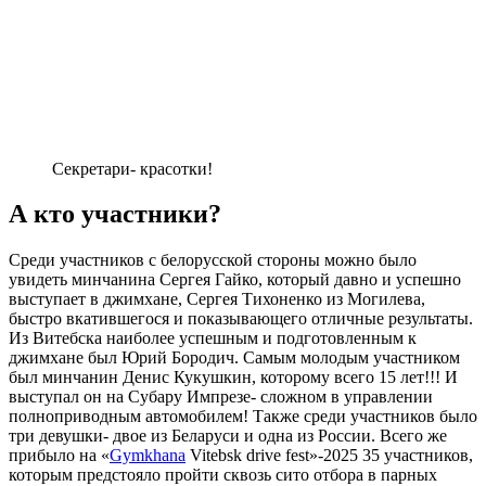
Секретари- красотки!
А кто участники?
Среди участников с белорусской стороны можно было
увидеть минчанина Сергея Гайко, который давно и успешно
выступает в джимхане, Сергея Тихоненко из Могилева,
быстро вкатившегося и показывающего отличные результаты.
Из Витебска наиболее успешным и подготовленным к
джимхане был Юрий Бородич. Самым молодым участником
был минчанин Денис Кукушкин, которому всего 15 лет!!! И
выступал он на Субару Импрезе- сложном в управлении
полноприводным автомобилем! Также среди участников было
три девушки- двое из Беларуси и одна из России. Всего же
прибыло на «
Gymkhana
Vitebsk drive fest»-2025 35 участников,
которым предстояло пройти сквозь сито отбора в парных