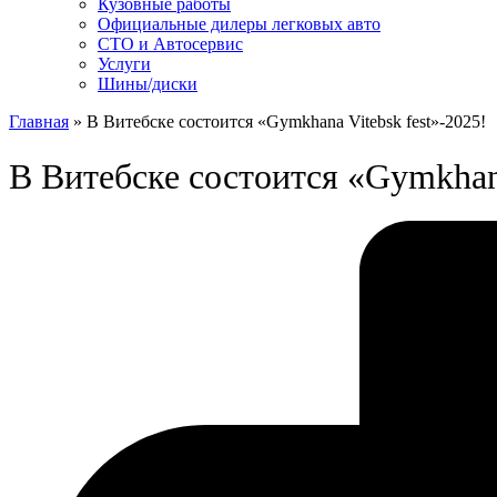
Кузовные работы
Официальные дилеры легковых авто
СТО и Автосервис
Услуги
Шины/диски
Главная
»
В Витебске состоится «Gymkhana Vitebsk fest»-2025!
В Витебске состоится «Gymkhana