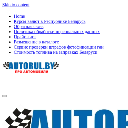
Skip to content
Home
Курсы валют в Республике Беларусь
Обратная связь
Политика обработки персональных данных
Прайс лист
Размещение в каталоге
Сервис проверки штрафов фотофиксации гаи
Стоимость топлива на заправках Беларуси
Авторулевой
Сайт про автомобили