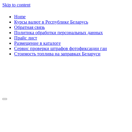
Skip to content
Home
Курсы валют в Республике Беларусь
Обратная связь
Политика обработки персональных данных
Прайс лист
Размещение в каталоге
Сервис проверки штрафов фотофиксации гаи
Стоимость топлива на заправках Беларуси
Авторулевой
Сайт про автомобили