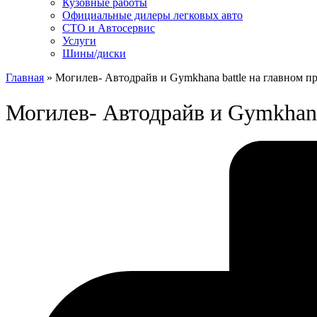
Кузовные работы
Официальные дилеры легковых авто
СТО и Автосервис
Услуги
Шины/диски
Главная
»
Могилев- Автодрайв и Gymkhana battle на главном пр
Могилев- Автодрайв и Gymkhana 