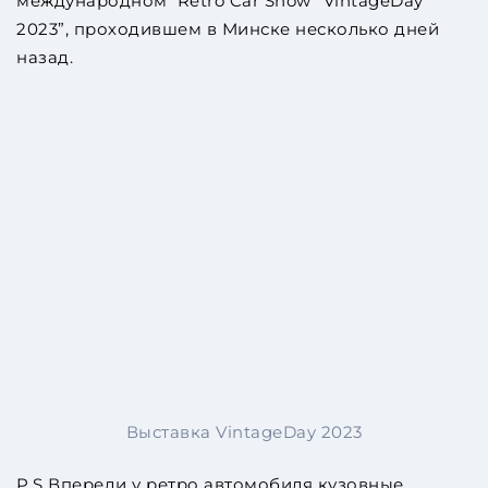
международном Retro Car Show “VintageDay
2023”, проходившем в Минске несколько дней
назад.
Выставка VintageDay 2023
P.S Впереди у ретро автомобиля кузовные