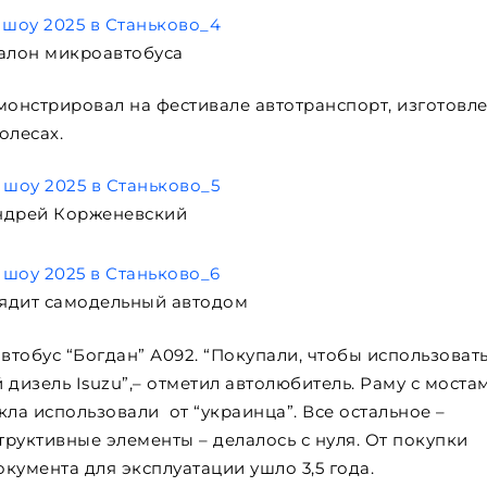
алон микроавтобуса
онстрировал на фестивале автотранспорт, изготовл
олесах.
ндрей Корженевский
лядит самодельный автодом
тобус “Богдан” А092. “Покупали, чтобы использовать
дизель Isuzu”,– отметил автолюбитель. Раму с моста
екла использовали от “украинца”. Все остальное –
труктивные элементы – делалось с нуля. От покупки
кумента для эксплуатации ушло 3,5 года.