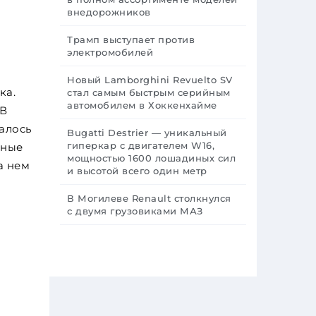
внедорожников
Трамп выступает против
электромобилей
Новый Lamborghini Revuelto SV
ка.
стал самым быстрым серийным
автомобилем в Хоккенхайме
 В
алось
Bugatti Destrier — уникальный
гиперкар с двигателем W16,
нные
мощностью 1600 лошадиных сил
а нем
и высотой всего один метр
В Могилеве Renault столкнулся
с двумя грузовиками МАЗ