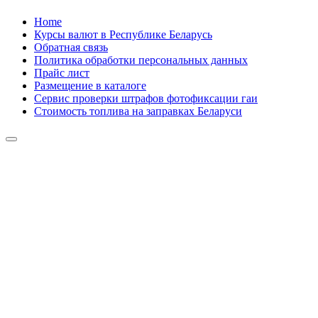
Skip
Home
to
Курсы валют в Республике Беларусь
content
Обратная связь
Политика обработки персональных данных
Прайс лист
Размещение в каталоге
Сервис проверки штрафов фотофиксации гаи
Стоимость топлива на заправках Беларуси
Авторулевой
Сайт про автомобили
Авторулевой