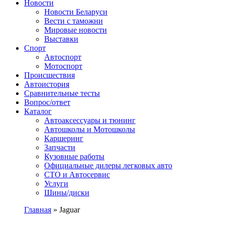
Сайт про автомобили
Новости
Новости Беларуси
Вести с таможни
Мировые новости
Выставки
Спорт
Автоспорт
Мотоспорт
Происшествия
Автоистория
Сравнительные тесты
Вопрос/ответ
Каталог
Автоакcессуары и тюнинг
Автошколы и Мотошколы
Каршеринг
Запчасти
Кузовные работы
Официальные дилеры легковых авто
СТО и Автосервис
Услуги
Шины/диски
Главная
»
Jaguar