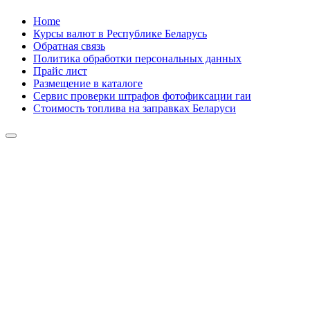
Skip
Home
to
Курсы валют в Республике Беларусь
content
Обратная связь
Политика обработки персональных данных
Прайс лист
Размещение в каталоге
Сервис проверки штрафов фотофиксации гаи
Стоимость топлива на заправках Беларуси
Авторулевой
Сайт про автомобили
Авторулевой