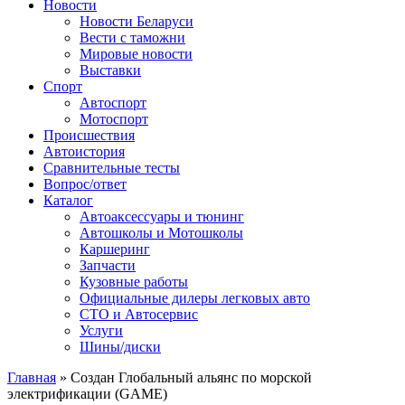
Сайт про автомобили
Новости
Новости Беларуси
Вести с таможни
Мировые новости
Выставки
Спорт
Автоспорт
Мотоспорт
Происшествия
Автоистория
Сравнительные тесты
Вопрос/ответ
Каталог
Автоакcессуары и тюнинг
Автошколы и Мотошколы
Каршеринг
Запчасти
Кузовные работы
Официальные дилеры легковых авто
СТО и Автосервис
Услуги
Шины/диски
Главная
»
Создан Глобальный альянс по морской
электрификации (GAME)