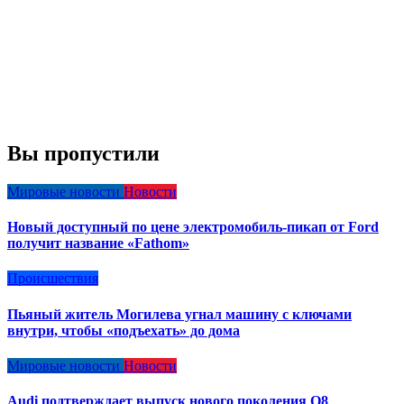
Вы пропустили
Мировые новости
Новости
Новый доступный по цене электромобиль-пикап от Ford
получит название «Fathom»
Происшествия
Пьяный житель Могилева угнал машину с ключами
внутри, чтобы «подъехать» до дома
Мировые новости
Новости
Audi подтверждает выпуск нового поколения Q8