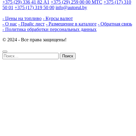
+375 (29) 336 41 82
А1
+375 (29) 259 00 00
МТС
+375 (17) 310
50 01
+375 (17) 319 50 00
info@autorul.by
- Цены на топливо
- Курсы валют
- О нас
- Прайс лист
- Размещение в каталоге
- Обратная связь
- Политика обработки персональных данных
© 2024 - Все права защищены!
Найти: