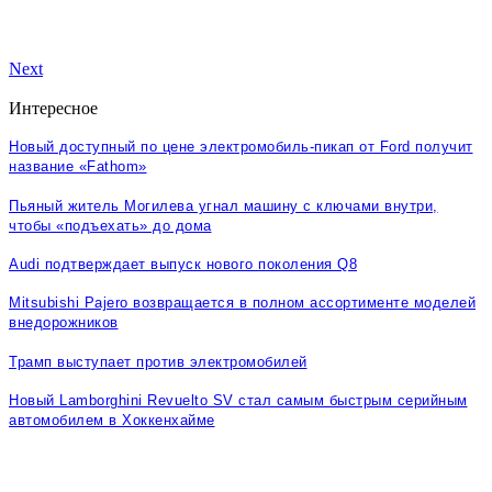
Next
Интересное
Новый доступный по цене электромобиль-пикап от Ford получит
название «Fathom»
Пьяный житель Могилева угнал машину с ключами внутри,
чтобы «подъехать» до дома
Audi подтверждает выпуск нового поколения Q8
Mitsubishi Pajero возвращается в полном ассортименте моделей
внедорожников
Трамп выступает против электромобилей
Новый Lamborghini Revuelto SV стал самым быстрым серийным
автомобилем в Хоккенхайме