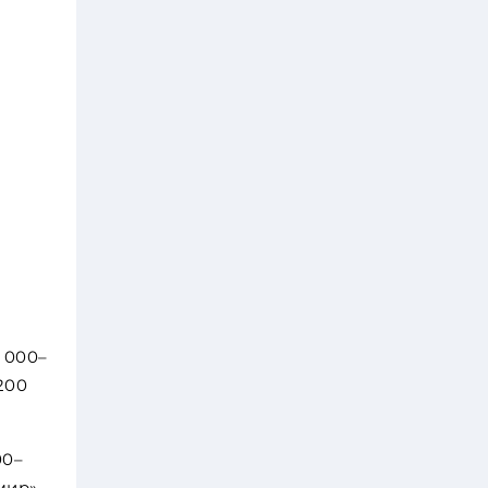
 000–
200
00–
мир»