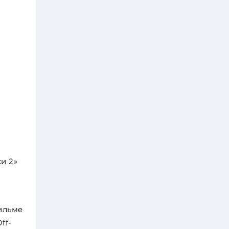
и 2»
фильме
ff-