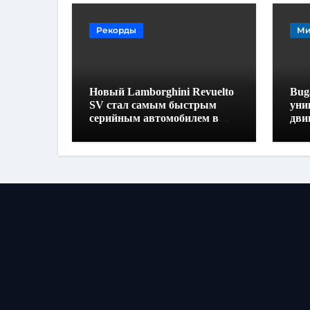
Рекорды
Ми
Новый Lamborghini Revuelto
Buga
SV стал самым быстрым
уни
серийным автомобилем в
дви
Хоккенхайме
160
выс