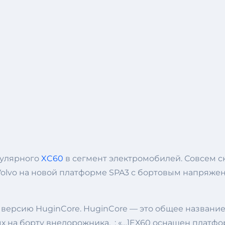
пулярного
XC60
в сегмент электромобилей. Совсем с
Volvo на новой платформе SPA3 с бортовым напряжен
ю версию HuginCore. HuginCore — это общее названи
х на борту внедорожника. : «…]EX60 оснащен платф