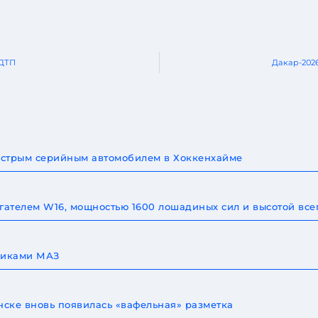
 ДТП
Дакар-2026
быстрым серийным автомобилем в Хоккенхайме
игателем W16, мощностью 1600 лошадиных сил и высотой все
овиками МАЗ
ске вновь появилась «вафельная» разметка