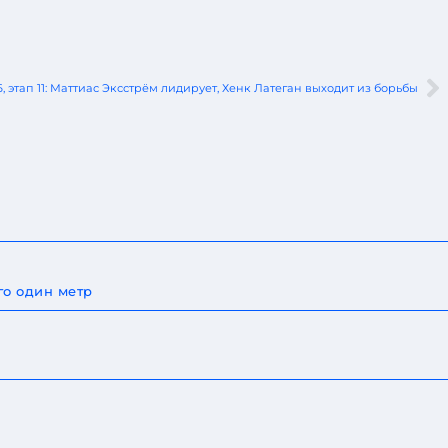
, этап 11: Маттиас Эксстрём лидирует, Хенк Латеган выходит из борьбы
го один метр