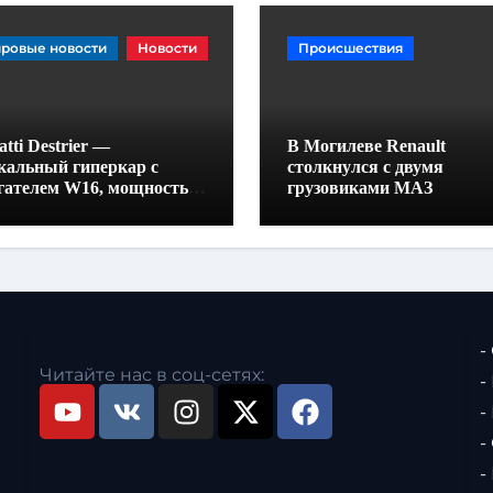
ровые новости
Новости
Происшествия
tti Destrier —
В Могилеве Renault
кальный гиперкар с
столкнулся с двумя
гателем W16, мощностью
грузовиками МАЗ
0 лошадиных сил и
отой всего один метр
-
Читайте нас в соц-сетях:
-
-
-
-