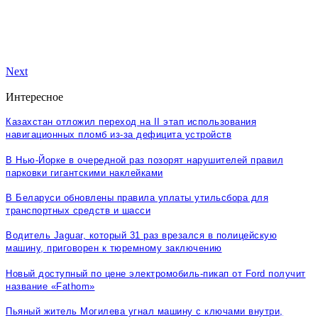
Next
Интересное
Казахстан отложил переход на II этап использования
навигационных пломб из-за дефицита устройств
В Нью-Йорке в очередной раз позорят нарушителей правил
парковки гигантскими наклейками
В Беларуси обновлены правила уплаты утильсбора для
транспортных средств и шасси
Водитель Jaguar, который 31 раз врезался в полицейскую
машину, приговорен к тюремному заключению
Новый доступный по цене электромобиль-пикап от Ford получит
название «Fathom»
Пьяный житель Могилева угнал машину с ключами внутри,