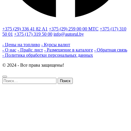
+375 (29) 336 41 82
А1
+375 (29) 259 00 00
МТС
+375 (17) 310
50 01
+375 (17) 319 50 00
info@autorul.by
- Цены на топливо
- Курсы валют
- О нас
- Прайс лист
- Размещение в каталоге
- Обратная связь
- Политика обработки персональных данных
© 2024 - Все права защищены!
Найти: