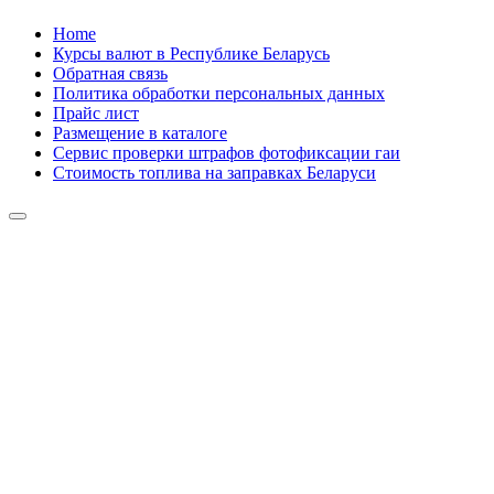
Skip
Home
to
Курсы валют в Республике Беларусь
content
Обратная связь
Политика обработки персональных данных
Прайс лист
Размещение в каталоге
Сервис проверки штрафов фотофиксации гаи
Стоимость топлива на заправках Беларуси
Авторулевой
Сайт про автомобили
Авторулевой