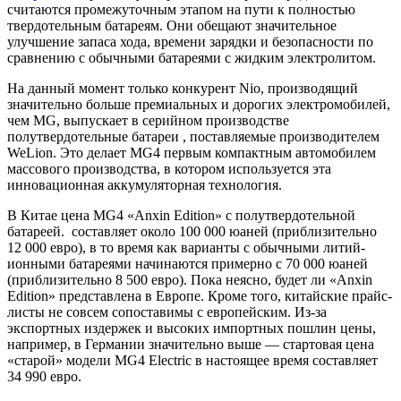
считаются промежуточным этапом на пути к полностью
твердотельным батареям. Они обещают значительное
улучшение запаса хода, времени зарядки и безопасности по
сравнению с обычными батареями с жидким электролитом.
На данный момент только конкурент Nio, производящий
значительно больше премиальных и дорогих электромобилей,
чем MG, выпускает в серийном производстве
полутвердотельные батареи , поставляемые производителем
WeLion. Это делает MG4 первым компактным автомобилем
массового производства, в котором используется эта
инновационная аккумуляторная технология.
В Китае цена MG4 «Anxin Edition» с полутвердотельной
батареей. составляет около 100 000 юаней (приблизительно
12 000 евро), в то время как варианты с обычными литий-
ионными батареями начинаются примерно с 70 000 юаней
(приблизительно 8 500 евро). Пока неясно, будет ли «Anxin
Edition» представлена ​​в Европе. Кроме того, китайские прайс-
листы не совсем сопоставимы с европейским. Из-за
экспортных издержек и высоких импортных пошлин цены,
например, в Германии значительно выше — стартовая цена
«старой» модели MG4 Electric в настоящее время составляет
34 990 евро.