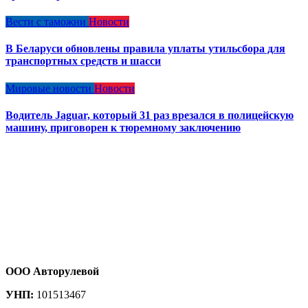
Вести с таможни
Новости
В Беларуси обновлены правила уплаты утильсбора для
транспортных средств и шасси
Мировые новости
Новости
Водитель Jaguar, который 31 раз врезался в полицейскую
машину, приговорен к тюремному заключению
ООО Авторулевой
УНП:
101513467