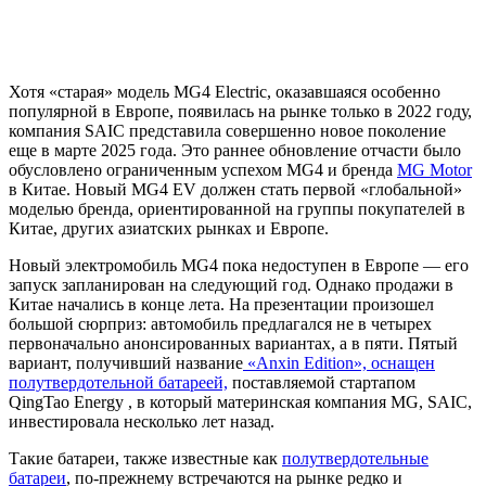
Хотя «старая» модель MG4 Electric, оказавшаяся особенно
популярной в Европе, появилась на рынке только в 2022 году,
компания SAIC представила совершенно новое поколение
еще в марте 2025 года. Это раннее обновление отчасти было
обусловлено ограниченным успехом MG4 и бренда
MG Motor
в Китае. Новый MG4 EV должен стать первой «глобальной»
моделью бренда, ориентированной на группы покупателей в
Китае, других азиатских рынках и Европе.
Новый электромобиль MG4 пока недоступен в Европе — его
запуск запланирован на следующий год. Однако продажи в
Китае начались в конце лета. На презентации произошел
большой сюрприз: автомобиль предлагался не в четырех
первоначально анонсированных вариантах, а в пяти. Пятый
вариант, получивший название
«Anxin Edition», оснащен
полутвердотельной батареей,
поставляемой стартапом
QingTao Energy , в который материнская компания MG, SAIC,
инвестировала несколько лет назад.
Такие батареи, также известные как
полутвердотельные
батареи
, по-прежнему встречаются на рынке редко и