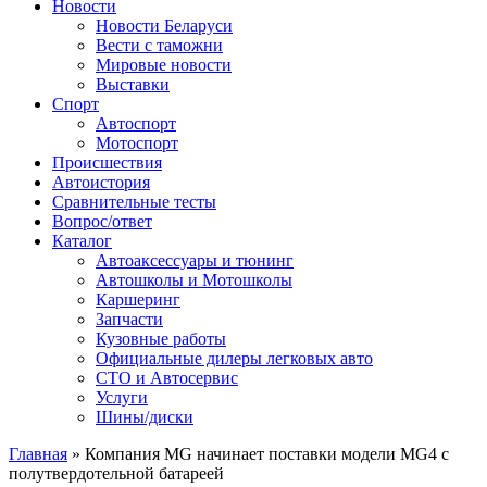
Сайт про автомобили
Новости
Новости Беларуси
Вести с таможни
Мировые новости
Выставки
Спорт
Автоспорт
Мотоспорт
Происшествия
Автоистория
Сравнительные тесты
Вопрос/ответ
Каталог
Автоакcессуары и тюнинг
Автошколы и Мотошколы
Каршеринг
Запчасти
Кузовные работы
Официальные дилеры легковых авто
СТО и Автосервис
Услуги
Шины/диски
Главная
»
Компания MG начинает поставки модели MG4 с
полутвердотельной батареей