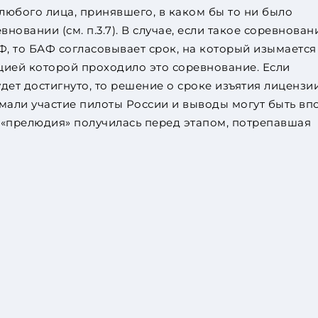
 любого лица, принявшего, в каком бы то ни было
новании (см. п.3.7). В случае, если такое соревнован
, то БАФ согласовывает срок, на который изымается
цией которой проходило это соревнование. Если
дет достигнуто, то решение о сроке изъятия лицензи
мали участие пилоты России и выводы могут быть вп
т «прелюдия» получилась перед этапом, потрепавшая