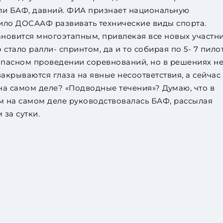
ли БАФ, давний. ФИА признает национальную
ило ДОСААФ развивать технические виды спорта.
ановится многоэтапным, привлекая все новых участни
 стало ралли- спринтом, да и то собирая по 5- 7 пило
опасном проведении соревнований, но в решениях не
акрываются глаза на явные несоответствия, а сейчас
 на самом деле? «Подводные течения»? Думаю, что в
м на самом деле руководствовалась БАФ, рассылая
 за сутки.