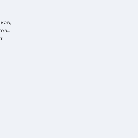
ков,
тов…
т