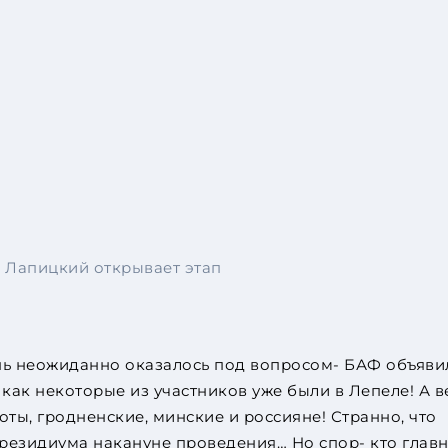
 Лапицкий открывает этап
нь неожиданно оказалось под вопросом- БАФ объяви
, как некоторые из участников уже были в Лепеле! А в
ты, гродненские, минские и россияне! Странно, что
резидиума накануне проведения… Но спор- кто глав