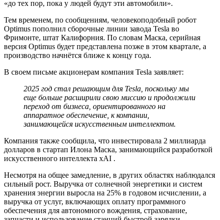
«до тех пор, пока у людей будут эти автомобили».
Тем временем, по сообщениям, человекоподобный робот
Optimus пополнил сборочные линии завода Tesla во
Фримонте, штат Калифорния. По словам Маска, серийная
версия Optimus будет представлена ​​позже в этом квартале, а
производство начнётся ближе к концу года.
В своем письме акционерам компания Tesla заявляет:
2025 год стал решающим для Tesla, поскольку мы
еще больше расширили свою миссию и продолжили
переход от бизнеса, ориентированного на
аппаратное обеспечение, к компании,
занимающейся искусственным интеллектом.
Компания также сообщила, что инвестировала 2 миллиарда
долларов в стартап Илона Маска, занимающийся разработкой
искусственного интеллекта xAI .
Несмотря на общее замедление, в других областях наблюдался
сильный рост. Выручка от солнечной энергетики и систем
хранения энергии выросла на 25% в годовом исчислении, а
выручка от услуг, включающих оплату программного
обеспечения для автономного вождения, страхование,
запчасти и использование станций быстрой зарядки