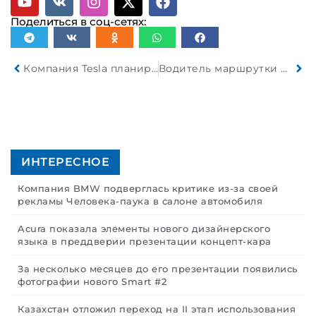
Поделиться в соц-сетях:
Компания Tesla планирует расширить штат сотрудников в Грюнхайде на 1000 человек
Водитель маршрутки столкнулся с трактором и легковушкой. Погибли 6 человек. Завершено расследование
ИНТЕРЕСНОЕ
Компания BMW подверглась критике из-за своей
рекламы Человека-паука в салоне автомобиля
Acura показала элементы нового дизайнерского
языка в преддверии презентации концепт-кара
За несколько месяцев до его презентации появились
фотографии нового Smart #2
Казахстан отложил переход на II этап использования