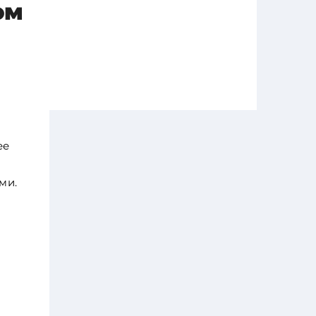
ом
ее
ми.