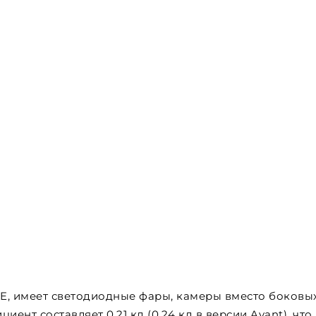
PE, имеет светодиодные фары, камеры вместо боковы
ент составляет 0,21 кд (0,24 кд в версии Avant), что