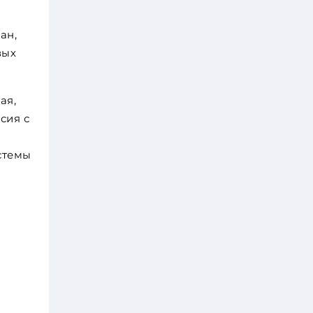
ан,
вых
ая,
сия с
стемы