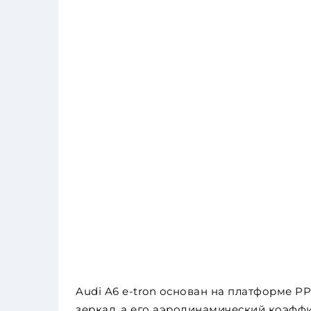
Audi A6 e-tron основан на платформе P
зеркал, а его аэродинамический коэффици