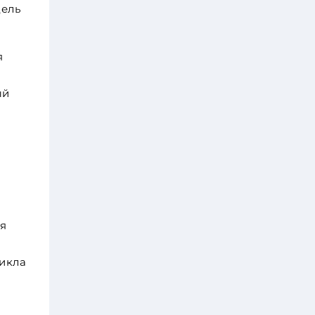
дель
я
ый
ля
икла