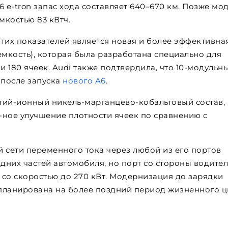
 S6 e-tron запас хода составляет 640–670 км. Позже мо
мкостью 83 кВтч.
их показателей является новая и более эффективна
 емкость), которая была разработана специально для
и 180 ячеек. Audi также подтвердила, что 10-модульн
е после запуска
нового A6
.
тий-ионный никель-марганцево-кобальтовый состав,
%-ное улучшение плотности ячеек по сравнению с
й сети переменного тока через любой из его портов
адних частей автомобиля, но порт со стороны водите
со скоростью до 270 кВт. Модернизация до зарядки
планирована на более поздний период жизненного ц