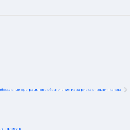
т обновление программного обеспечения из-за риска открытия капота
а колесах