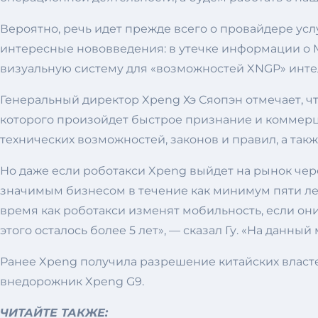
Вероятно, речь идет прежде всего о провайдере услу
интересные нововведения: в утечке информации о M0
визуальную систему для «возможностей XNGP» интел
Генеральный директор Xpeng Хэ Сяопэн отмечает, ч
которого произойдет быстрое признание и коммерц
технических возможностей, законов и правил, а так
Но даже если роботакси Xpeng выйдет на рынок через
значимым бизнесом в течение как минимум пяти лет
время как роботакси изменят мобильность, если он
этого осталось более 5 лет», — сказал Гу. «На данн
Ранее Xpeng получила разрешение китайских властей
внедорожник Xpeng G9.
ЧИТАЙТЕ ТАКЖЕ: