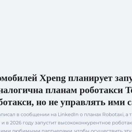
мобилей Xpeng планирует запу
аналогична планам роботакси Te
ботакси, но не управлять ими 
писал в сообщении на LinkedIn о планах Robotaxi, 
и в 2026 году запустит высококонкурентное роботакс
ашими любимыми партнерами, чтобы осуществить эт