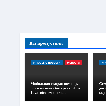
Вы пропустили
Мировые новости
Новости
Ми
Мобильная скорая помощь
Сем
на солнечных батареях Stella
дис
Juva обеспечивает
мед
медицинское обслуживание
авт
на колесах