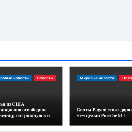
ровые новости
Новости
Мировые новости
Ново
ья из США
танционно освободила
Болты Pagani стоят доро
ведицу, застрявшую в их
чем целый Porsche 911
омобиле