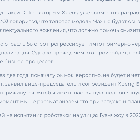
г такси Didi, с которым Xpeng уже совместно разраб
3 говорится, что топовая модель Max не будет осна
лектуального вождения, что должно помочь снизить 
то отрасль быстро прогрессирует и что примерно че
иализация. Однако прежде чем это произойдет, не
же бизнес-процессов.
 два года, поначалу рынок, вероятно, не будет имет
, заявил вице-председатель и сопрезидент Xpeng Бр
и приживутся, «чтобы иметь настоящую, полноценную
ый момент мы не рассматриваем это при запуске и пл
 на испытания роботакси на улицах Гуанчжоу в 2022