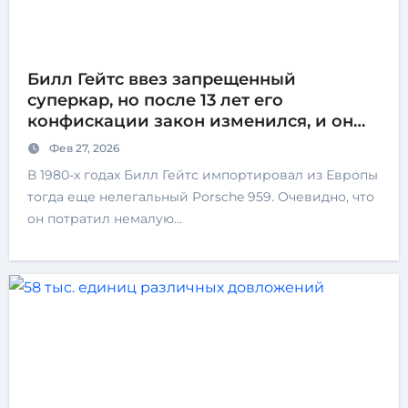
Билл Гейтс ввез запрещенный
суперкар, но после 13 лет его
конфискации закон изменился, и он
наконец-то сел за руль
Фев 27, 2026
В 1980-х годах Билл Гейтс импортировал из Европы
тогда еще нелегальный Porsche 959. Очевидно, что
он потратил немалую…