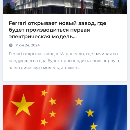
Ferrari открывает новый завод, где
будет производиться первая
электрическая модель
автопроизводителя
Июн 24, 2024
Ferrari открыла завод в Маранелло, где начиная со
следующего года будет производить свою первую
электрическую модель, а также…