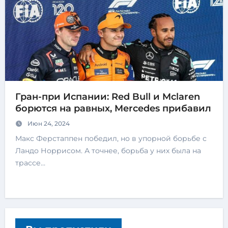
Гран-при Испании: Red Bull и Mclaren
борются на равных, Mercedes прибавил
Июн 24, 2024
Макс Ферстаппен победил, но в упорной борьбе с
Ландо Норрисом. А точнее, борьба у них была на
трассе…