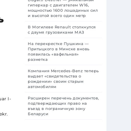
гиперкар с двигателем W16,
мощностью 1600 лошадиных сил
и высотой всего один метр
ь
В Могилеве Renault столкнулся
с двумя грузовиками МАЗ
На перекрестке Пушкина —
Притыцкого в Минске вновь
появилась «вафельная»
разметка
Компания Mercedes-Benz теперь
выдает «свидетельства о
рождении» своим старым
автомобилям
Расширен перечень документов,
ar I-
подтверждающих право на
въезд в пограничную зону
ekr.
Беларуси