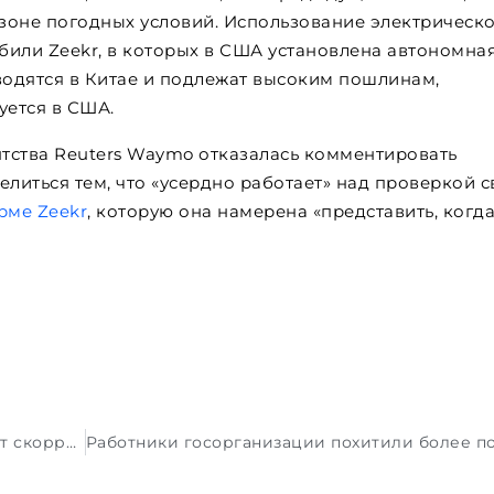
зоне погодных условий. Использование электрическ
или Zeekr, в которых в США установлена ​​автономна
водятся в Китае и подлежат высоким пошлинам,
уется в США.
тства Reuters Waymo отказалась комментировать
делиться тем, что «усердно работает» над проверкой с
рме Zeekr
, которую она намерена «представить, когд
После Гран-при Азербайджана FIA может скорректировать правила