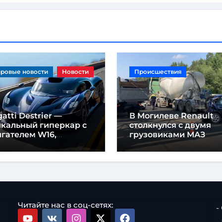
ровые новости
Новости
Происшествия
atti Destrier —
В Могилеве Renault
икальный гиперкар с
столкнулся с двумя
гателем W16,
грузовиками МАЗ
щностью 1600
шадиных сил и
отой всего один метр
Читайте нас в соц-сетях:
-
-