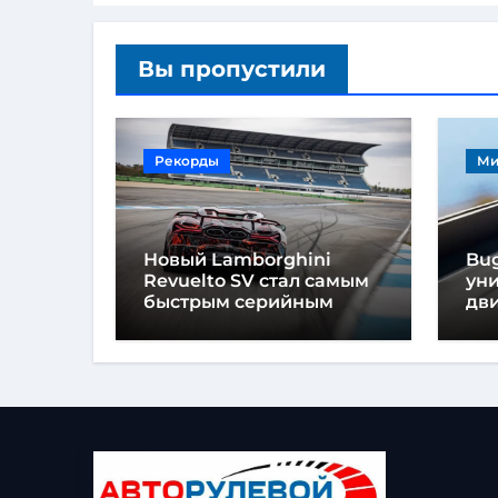
Вы пропустили
Рекорды
Ми
Новый Lamborghini
Bug
Revuelto SV стал самым
ун
быстрым серийным
дви
автомобилем в
мо
Хоккенхайме
ло
выс