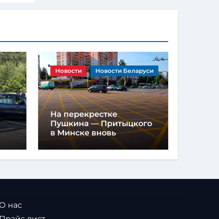
Новости
Новости Беларуси
На перекрестке
Пушкина — Притыцкого
в Минске вновь
появилась «вафельная»
разметка
 О нас
 Прайс лист