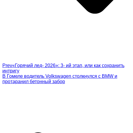
Prev
«Горячий лед- 2026»: 3- ий этап, или как сохранить
интригу
В Гомеле водитель Volkswagen столкнулся с BMW и
протаранил бетонный забор