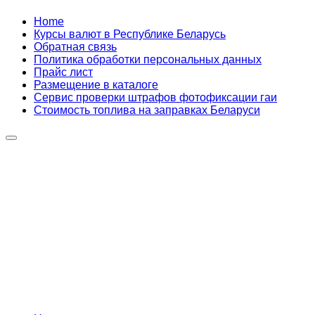
Skip
Home
to
Курсы валют в Республике Беларусь
content
Обратная связь
Политика обработки персональных данных
Прайс лист
Размещение в каталоге
Сервис проверки штрафов фотофиксации гаи
Стоимость топлива на заправках Беларуси
Авторулевой
Сайт про автомобили
Авторулевой