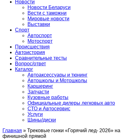
Сайт про автомобили
Новости
Новости Беларуси
Вести с таможни
Мировые новости
Выставки
Спорт
Автоспорт
Мотоспорт
Происшествия
Автоистория
Сравнительные тесты
Вопрос/ответ
Каталог
Автоакcессуары и тюнинг
Автошколы и Мотошколы
Каршеринг
Запчасти
Кузовные работы
Официальные дилеры легковых авто
СТО и Автосервис
Услуги
Шины/диски
Главная
»
Трековые гонки «Горячий лед- 2026» на
финишной прямой