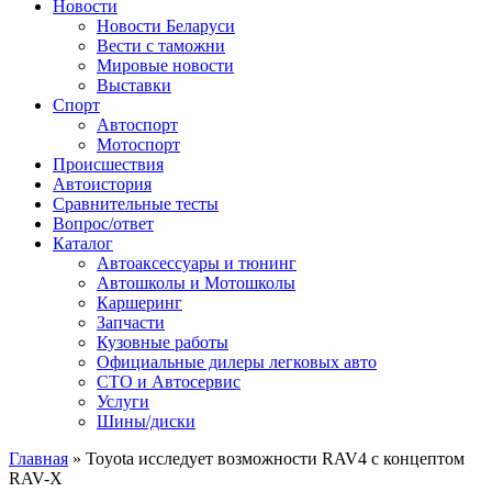
Сайт про автомобили
Новости
Новости Беларуси
Вести с таможни
Мировые новости
Выставки
Спорт
Автоспорт
Мотоспорт
Происшествия
Автоистория
Сравнительные тесты
Вопрос/ответ
Каталог
Автоакcессуары и тюнинг
Автошколы и Мотошколы
Каршеринг
Запчасти
Кузовные работы
Официальные дилеры легковых авто
СТО и Автосервис
Услуги
Шины/диски
Главная
»
Toyota исследует возможности RAV4 с концептом
RAV-X