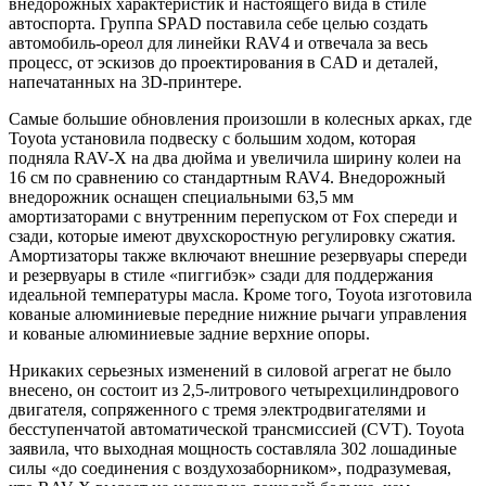
внедорожных характеристик и настоящего вида в стиле
автоспорта. Группа SPAD поставила себе целью создать
автомобиль-ореол для линейки RAV4 и отвечала за весь
процесс, от эскизов до проектирования в CAD и деталей,
напечатанных на 3D-принтере.
Самые большие обновления произошли в колесных арках, где
Toyota установила подвеску с большим ходом, которая
подняла RAV-X на два дюйма и увеличила ширину колеи на
16 см по сравнению со стандартным RAV4. Внедорожный
внедорожник оснащен специальными 63,5 мм
амортизаторами с внутренним перепуском от Fox спереди и
сзади, которые имеют двухскоростную регулировку сжатия.
Амортизаторы также включают внешние резервуары спереди
и резервуары в стиле «пиггибэк» сзади для поддержания
идеальной температуры масла. Кроме того, Toyota изготовила
кованые алюминиевые передние нижние рычаги управления
и кованые алюминиевые задние верхние опоры.
Нрикаких серьезных изменений в силовой агрегат не было
внесено, он состоит из 2,5-литрового четырехцилиндрового
двигателя, сопряженного с тремя электродвигателями и
бесступенчатой ​​автоматической трансмиссией (CVT). Toyota
заявила, что выходная мощность составляла 302 лошадиные
силы «до соединения с воздухозаборником», подразумевая,