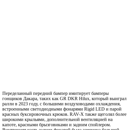
Переделанный передний бампер имитирует бамперы
гонщиков Дакара, таких как GR DKR Hilux, который выиграл
ралли в 2023 году, с большими воздуховодами охлаждения,
встроенными светодиодными фонарями Rigid LED и парой
красных буксировочных крюков. RAV-X также щеголял более
широкими крыльями, дополнительной вентиляцией на
капоте, красными брызговиками и задним спойлером.
Внутренняя часть задних фонарей была заменена большой