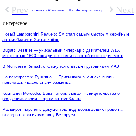
Prev
Next
Поставщик VW закрывает заводы и сокращает 4700 рабочих мест
Michelin закроет два французских завода на фоне проблем в автомобильном секторе
Интересное
Новый Lamborghini Revuelto SV стал самым быстрым серийным
автомобилем в Хоккенхайме
Bugatti Destrier — уникальный гиперкар с двигателем W16,
мощностью 1600 лошадиных сил и высотой всего один метр
В Могилеве Renault столкнулся с двумя грузовиками МАЗ
На перекрестке Пушкина — Притыцкого в Минске вновь
появилась «вафельная» разметка
Компания Mercedes-Benz теперь выдает «свидетельства о
рождении» своим старым автомобилям
Расширен перечень документов, подтверждающих право на
въезд в пограничную зону Беларуси