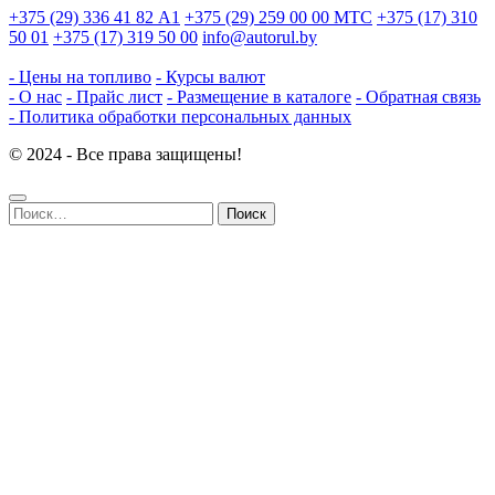
+375 (29) 336 41 82
А1
+375 (29) 259 00 00
МТС
+375 (17) 310
50 01
+375 (17) 319 50 00
info@autorul.by
- Цены на топливо
- Курсы валют
- О нас
- Прайс лист
- Размещение в каталоге
- Обратная связь
- Политика обработки персональных данных
© 2024 - Все права защищены!
Найти: