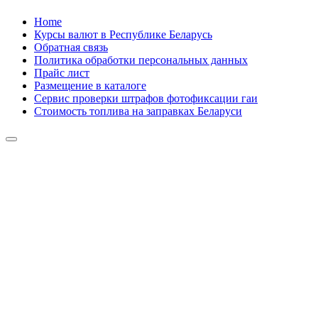
Skip
Home
to
Курсы валют в Республике Беларусь
content
Обратная связь
Политика обработки персональных данных
Прайс лист
Размещение в каталоге
Сервис проверки штрафов фотофиксации гаи
Стоимость топлива на заправках Беларуси
Авторулевой
Сайт про автомобили
Авторулевой