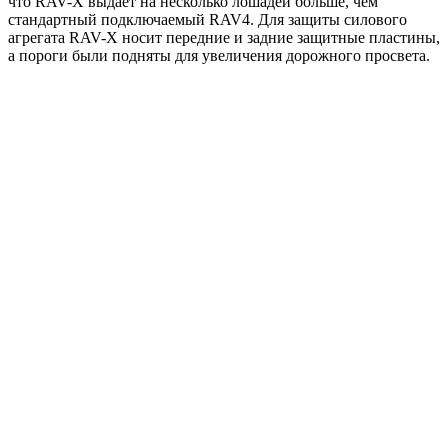
что RAV-X выдает на несколько лошадей больше, чем
стандартный подключаемый RAV4. Для защиты силового
агрегата RAV-X носит передние и задние защитные пластины,
а пороги были подняты для увеличения дорожного просвета.