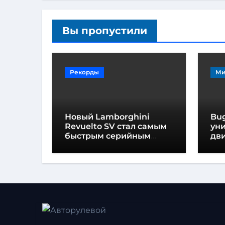
Вы пропустили
Рекорды
Ми
Новый Lamborghini
Bug
Revuelto SV стал самым
ун
быстрым серийным
дви
автомобилем в
мо
Хоккенхайме
ло
выс