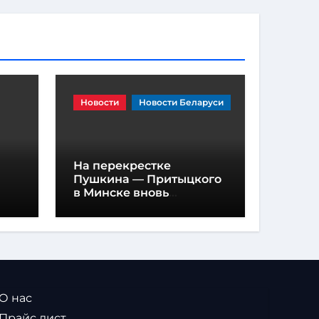
Новости
Новости Беларуси
На перекрестке
Пушкина — Притыцкого
в Минске вновь
появилась «вафельная»
разметка
 О нас
 Прайс лист