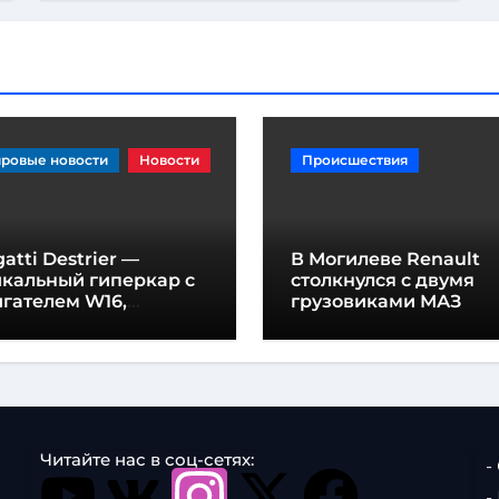
ровые новости
Новости
Происшествия
atti Destrier —
В Могилеве Renault
икальный гиперкар с
столкнулся с двумя
гателем W16,
грузовиками МАЗ
щностью 1600
шадиных сил и
отой всего один метр
Читайте нас в соц-сетях:
-
-