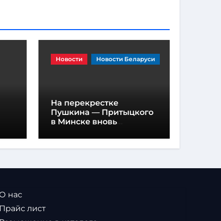
Новости
Новости Беларуси
На перекрестке
Пушкина — Притыцкого
в Минске вновь
появилась «вафельная»
разметка
 О нас
 Прайс лист