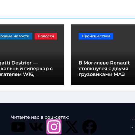
ровые новости
Новости
Происшествия
atti Destrier —
В Могилеве Renault
икальный гиперкар с
столкнулся с двумя
гателем W16,
грузовиками МАЗ
щностью 1600
шадиных сил и
отой всего один метр
Читайте нас в соц-сетях:
-
-