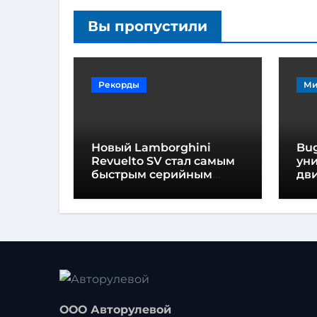
Вы пропустили
Рекорды
Ми
Новый Lamborghini
Bug
Revuelto SV стал самым
ун
быстрым серийным
дви
автомобилем в
мо
Хоккенхайме
ло
выс
ООО Авторулевой