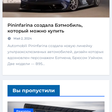
Pininfarina создала Бэтмобиль,
который можно купить
Май 2, 2024
Automobili Pininfarina создала новую линейку
ультраэксклюзивных автомобилей, дизайн которых
вдохновлен персонажем Бэтмена, Брюсом Уэйном.
Две модели — B95…
Вы пропустили
Рекорды