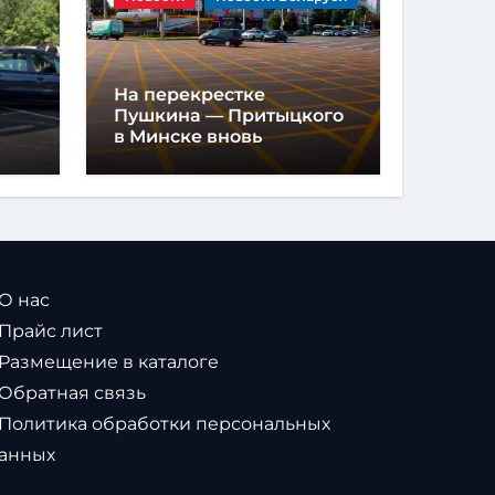
На перекрестке
Пушкина — Притыцкого
в Минске вновь
появилась «вафельная»
разметка
 О нас
 Прайс лист
 Размещение в каталоге
 Обратная связь
 Политика обработки персональных
анных