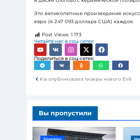
и диски Glorioso с керамической полиро
Это великолепные произведения искусст
евро (4 247 093 доллара США) каждое.
Post Views:
1 173
Читайте нас в соц-сетях:
Поделиться в соц-сетях:
Kia опубликовала тизеры нового EV6
Вы пропустили
Рекорды
Ми