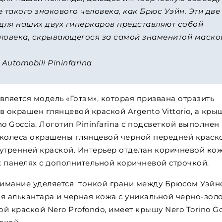
 такого знакового человека, как Брюс Уэйн. Эти две
ля наших двух гиперкаров представляют собой
ловека, скрывающегося за самой знаменитой маско
utomobili Pininfarina
ляется модель «Готэм», которая призвана отразить
 окрашен глянцевой краской Argento Vittorio, а кры
o Goccia. Логотип Pininfarina с подсветкой выполнен
 колеса окрашены глянцевой черной передней краск
внутренней краской. Интерьер отделан коричневой ко
х панелях с дополнительной коричневой строчкой.
нимание уделяется тонкой грани между Брюсом Уэйн
я алькантара и черная кожа с уникальной черно-зол
й краской Nero Profondo, имеет крышу Nero Torino Go