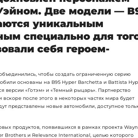
Уэйном. Две модели — B
чаются уникальным
ным специально для того
овали себя героем-
na объединились, чтобы создать ограниченную серию
били основаны на B95 Hyper Barchetta и Battista Hyp
я версии «Готэм» и «Темный рыцарь». Партнерство
и вскоре после этого в некоторых частях мира будет
дут представлены новые автомобили, доступное толь
рвых продуктов, появившихся в рамках проекта Wayn
r Brothers и Relevance International, целью которого