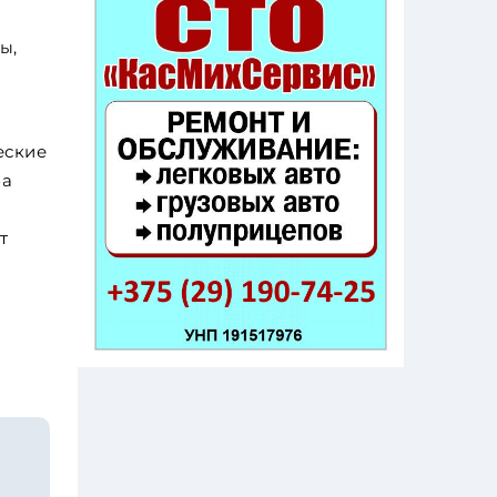
ы,
еские
ба
т