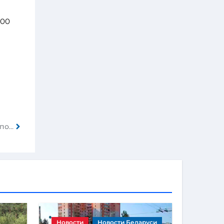
000
Tesla отказывается от Gigacasting следующего поколения
Новости
Новости Беларуси