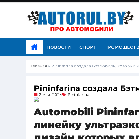
НОВОСТИ
СПОРТ
ПРОИСШЕСТ
Главная
»
Pininfarina создала Бэтмобиль, который 
Pininfarina создала Бэ
2 мая, 2024
Pininfarina
Automobili Pininfa
линейку ультраэк
дизайн которых в