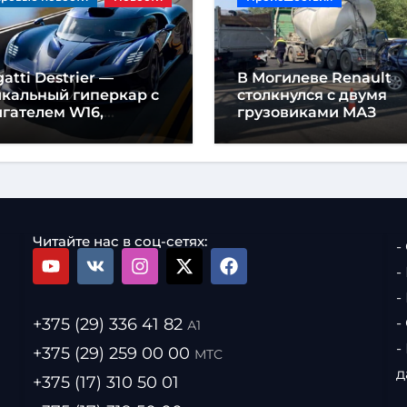
atti Destrier —
В Могилеве Renault
икальный гиперкар с
столкнулся с двумя
гателем W16,
грузовиками МАЗ
щностью 1600
шадиных сил и
отой всего один метр
Читайте нас в соц-сетях:
-
-
-
+375 (29) 336 41 82
-
А1
-
+375 (29) 259 00 00
МТС
д
+375 (17) 310 50 01