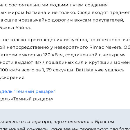
в с состоятельными людьми путем создания
ых миром Бэтмена и не только. Сюда входят предмет
ечающие чрезвычайно дорогим вкусам покупателей,
Брюса Уэйна.
 — не только произведения искусства, но и технологич
ой непосредственно у невероятного Rimac Nevera. О
атареи емкостью 120 кВтч, соединенной с четырьмя
пности выдают 1877 лошадиных сил и крутящий момен
00 км/ч всего за 1, 79 секунды. Battista уже удалось
ускорения.
ель «Темный рыцарь»
рического гиперкара, вдохновленного Брюсом
 для нашей команды, дающее им творческую свободу