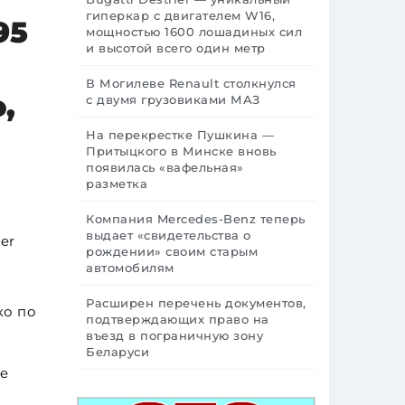
гиперкар с двигателем W16,
95
мощностью 1600 лошадиных сил
и высотой всего один метр
В Могилеве Renault столкнулся
,
с двумя грузовиками МАЗ
На перекрестке Пушкина —
Притыцкого в Минске вновь
появилась «вафельная»
разметка
Компания Mercedes-Benz теперь
выдает «свидетельства о
er
рождении» своим старым
автомобилям
Расширен перечень документов,
ко по
подтверждающих право на
въезд в пограничную зону
Беларуси
e