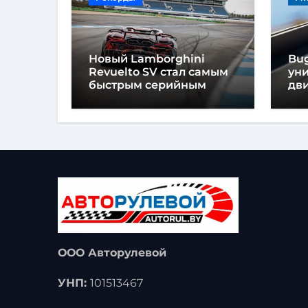
Новый Lamborghini
Bug
Revuelto SV стал самым
ун
быстрым серийным
дви
автомобилем в
мо
Хоккенхайме
ло
выс
ООО Авторулевой
УНП:
101513467