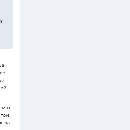
й
ша
 из
ой
жей
ом и
отой
ccia