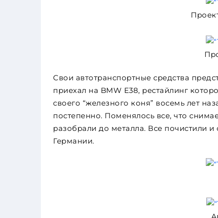
Проект
Про
Свои автотранспортные средства предс
приехал на BMW E38, рестайлинг котор
своего “железного коня” восемь лет наз
постепенно. Поменялось все, что снима
разобрали до металла. Все почистили и
Германии.
А