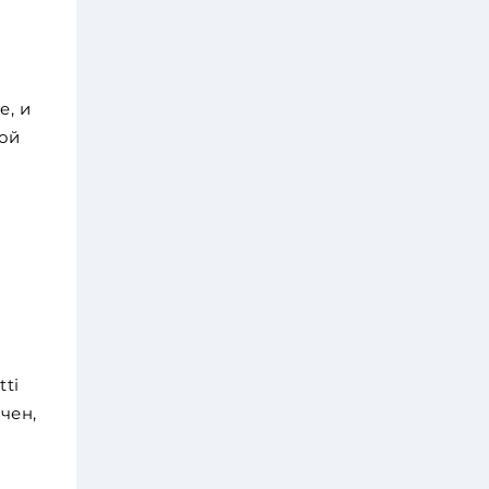
e, и
ной
ti
чен,