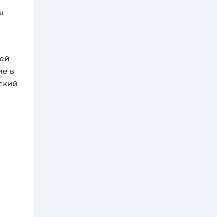
я
оей
ие в
ский