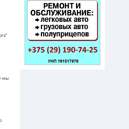
rs”
и мы
о