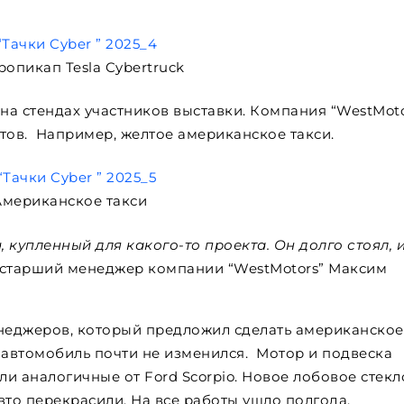
ропикап Tesla Cybertruck
а стендах участников выставки. Компания “WestMoto
тов. Например, желтое американское такси.
Американское такси
, купленный для какого-то проекта. Он долго стоял, 
 старший менеджер компании “WestMotors” Максим
енеджеров, который предложил сделать американское
 автомобиль почти не изменился. Мотор и подвеска
ли аналогичные от Ford Scorpio. Новое лобовое стекл
вто перекрасили. На все работы ушло полгода.