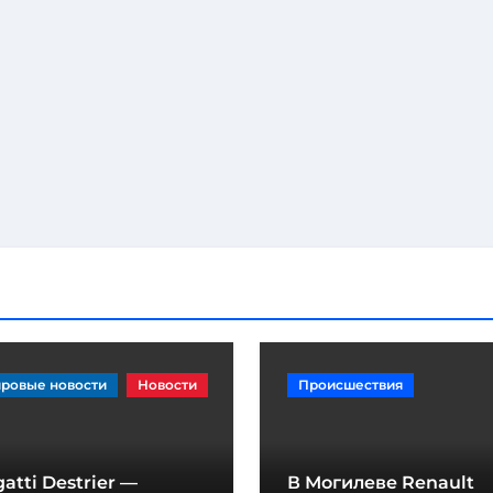
ровые новости
Новости
Происшествия
atti Destrier —
В Могилеве Renault