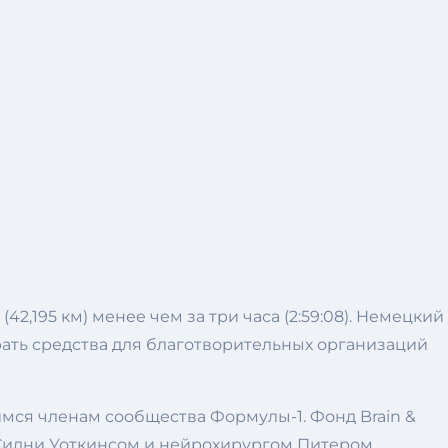
2,195 км) менее чем за три часа (2:59:08). Немецкий
ать средства для благотворительных организаций
имся членам сообщества Формулы-1. Фонд Brain &
 Сидни Уоткинсом и нейрохирургом Питером