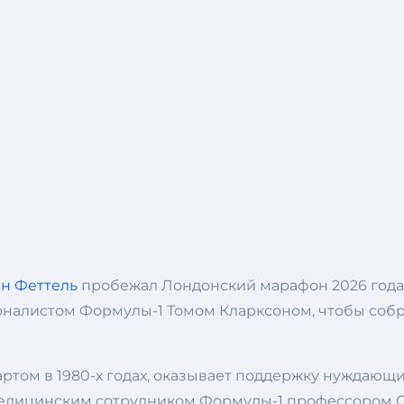
ян Феттель
пробежал Лондонский марафон 2026 года (4
рналистом Формулы-1 Томом Кларксоном, чтобы собр
артом в 1980-х годах, оказывает поддержку нуждающ
м медицинским сотрудником Формулы-1 профессором