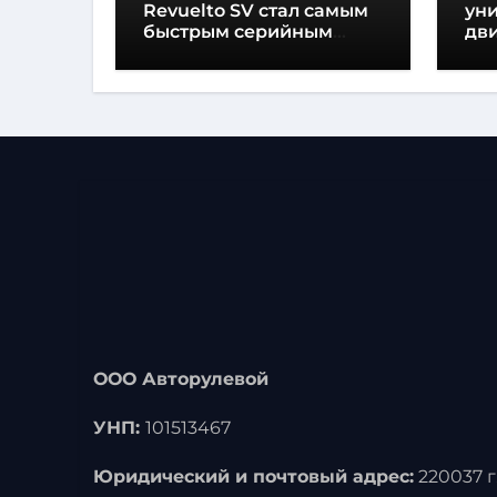
Revuelto SV стал самым
ун
быстрым серийным
дви
автомобилем в
мо
Хоккенхайме
ло
выс
ООО Авторулевой
УНП:
101513467
Юридический и почтовый адрес:
220037 г