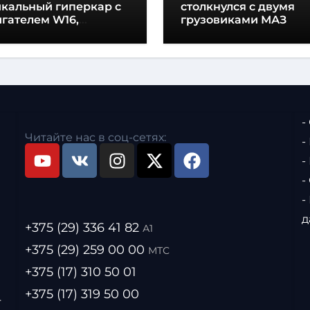
икальный гиперкар с
столкнулся с двумя
гателем W16,
грузовиками МАЗ
щностью 1600
шадиных сил и
отой всего один метр
-
Читайте нас в соц-сетях:
-
-
-
-
д
+375 (29) 336 41 82
А1
+375 (29) 259 00 00
МТС
+375 (17) 310 50 01
+375 (17) 319 50 00
.