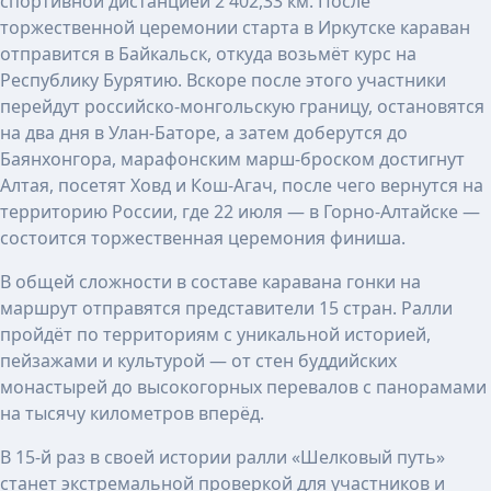
спортивной дистанцией 2 402,33 км. После
торжественной церемонии старта в Иркутске караван
отправится в Байкальск, откуда возьмёт курс на
Республику Бурятию. Вскоре после этого участники
перейдут российско-монгольскую границу, остановятся
на два дня в Улан-Баторе, а затем доберутся до
Баянхонгора, марафонским марш-броском достигнут
Алтая, посетят Ховд и Кош-Агач, после чего вернутся на
территорию России, где 22 июля — в Горно-Алтайске —
состоится торжественная церемония финиша.
В общей сложности в составе каравана гонки на
маршрут отправятся представители 15 стран. Ралли
пройдёт по территориям с уникальной историей,
пейзажами и культурой — от стен буддийских
монастырей до высокогорных перевалов с панорамами
на тысячу километров вперёд.
В 15-й раз в своей истории ралли «Шелковый путь»
станет экстремальной проверкой для участников и