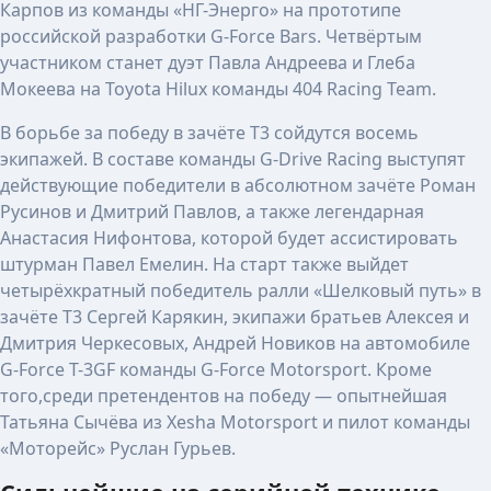
Карпов из команды «НГ-Энерго» на прототипе
российской разработки G-Force Bars. Четвёртым
участником станет дуэт Павла Андреева и Глеба
Мокеева на Toyota Hilux команды 404 Racing Team.
В борьбе за победу в зачёте T3 сойдутся восемь
экипажей. В составе команды G-Drive Racing выступят
действующие победители в абсолютном зачёте Роман
Русинов и Дмитрий Павлов, а также легендарная
Анастасия Нифонтова, которой будет ассистировать
штурман Павел Емелин. На старт также выйдет
четырёхкратный победитель ралли «Шелковый путь» в
зачёте Т3 Сергей Карякин, экипажи братьев Алексея и
Дмитрия Черкесовых, Андрей Новиков на автомобиле
G-Force T-3GF команды G-Force Motorsport. Кроме
того,среди претендентов на победу — опытнейшая
Татьяна Сычёва из Xesha Motorsport и пилот команды
«Моторейс» Руслан Гурьев.