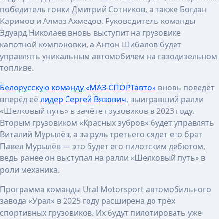
победитель гонки Дмитрий Сотников, а также Богдан
Каримов и Алмаз Ахмедов. Руководитель команды
Эдуард Николаев вновь выступит на грузовике
капотной компоновки, а Антон Шибалов будет
управлять уникальным автомобилем на газодизельном
топливе.
Белорусскую команду «МАЗ-СПОРТавто»
вновь поведёт
вперёд её
лидер Сергей Вязович
, выигравший ралли
«Шелковый путь» в зачёте грузовиков в 2023 году.
Вторым грузовиком «Красных зубров» будет управлять
Виталий Мурылёв, а за руль третьего сядет его брат
Павел Мурылёв — это будет его пилотским дебютом,
ведь ранее он выступал на ралли «Шелковый путь» в
роли механика.
Программа команды Ural Motorsport автомобильного
завода «Урал» в 2025 году расширена до трёх
спортивных грузовиков. Их будут пилотировать уже