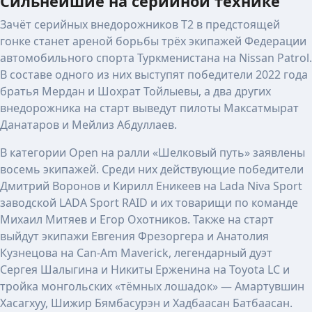
Сильнейшие на серийной технике
Зачёт серийных внедорожников Т2 в предстоящей
гонке станет ареной борьбы трёх экипажей Федерации
автомобильного спорта Туркменистана на Nissan Patrol.
В составе одного из них выступят победители 2022 года
братья Мердан и Шохрат Тойлыевы, а два других
внедорожника на старт выведут пилоты Максатмырат
Данатаров и Мейлиз Абдуллаев.
В категории Open на ралли «Шелковый путь» заявлены
восемь экипажей. Среди них действующие победители
Дмитрий Воронов и Кирилл Еникеев на Lada Niva Sport
заводской LADA Sport RAID и их товарищи по команде
Михаил Митяев и Егор Охотников. Также на старт
выйдут экипажи Евгения Фрезоргера и Анатолия
Кузнецова на Can-Am Maverick, легендарный дуэт
Сергея Шалыгина и Никиты Ерженина на Toyota LC и
тройка монгольских «тёмных лошадок» — Амартувшин
Хасагхуу, Шижир Бямбасурэн и Хадбаасан Батбаасан.