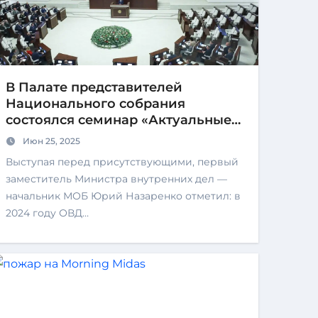
В Палате представителей
Национального собрания
состоялся семинар «Актуальные
вопросы обеспечения в стране
Июн 25, 2025
безопасности дорожного
Выступая перед присутствующими, первый
движения»
заместитель Министра внутренних дел —
начальник МОБ Юрий Назаренко отметил: в
2024 году ОВД…