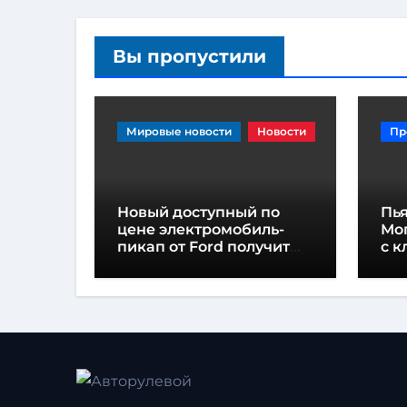
Вы пропустили
Мировые новости
Новости
Пр
Новый доступный по
Пь
цене электромобиль-
Мо
пикап от Ford получит
с к
название «Fathom»
«по