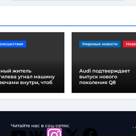
оисшествия
Мировые новости
Ново
яный житель
Audi подтверждает
гилева угнал машину
выпуск нового
лючами внутри, чтобы
поколения Q8
дъехать» до дома
Читайте нас в соц-сетях:
-
-