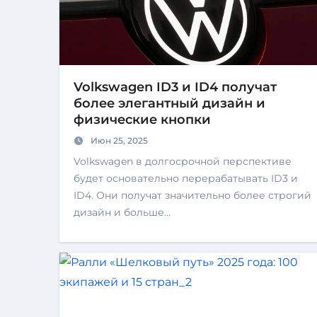
Volkswagen ID3 и ID4 получат
более элегантный дизайн и
физические кнопки
Июн 25, 2025
Volkswagen в долгосрочной перспективе
будет основательно перерабатывать ID3 и
ID4. Они получат значительно более строгий
дизайн и больше…