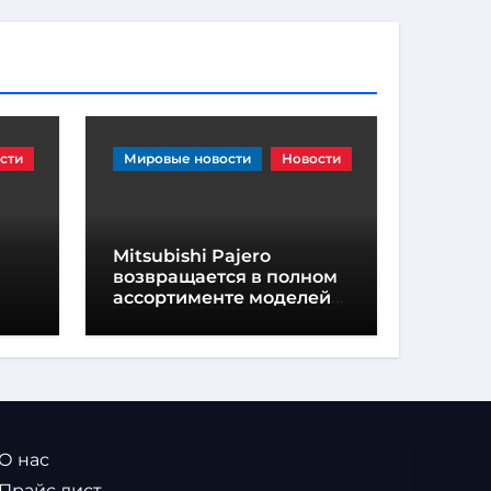
сти
Мировые новости
Новости
Mitsubishi Pajero
возвращается в полном
ассортименте моделей
внедорожников
 О нас
 Прайс лист