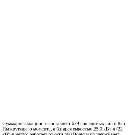
Суммарная мощность составляет 639 лошадиных сил и 825
Нм крутящего момента, а батарея емкостью 25,9 кВт·ч (22
кВт·ч нетто) работает от сети 400 Вольт и поддерживает