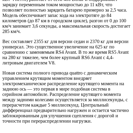
зарядку переменным током мощностью до 11 кВт, что
позволяет полностью зарядить батарею примерно за 2,5 часа.
Модель обеспечивает запас хода на электротяге до 84
километров (до 87 км в городском цикле), разгон от 0 до 100
км/ч занимает 3,6 секунды, а максимальная скорость достигает
285 км/ч.
Вес составляет 2355 кг для версии седан и 2370 кг для версии
универсал. Это существенное увеличение на 625 кг по
сравнению с заменяемым RS4 Avant. В то же время RS5 Avant
на 280 кг тяжелее, чем более крупный RS6 Avant с 4,4-
литровым двигателем V8.
Новая система полного привода quattro с динамическим
управлением крутящим моментом внедряет
электромеханическое распределение крутящего момента на
заднюю ось — это первая в мире подобная система в
серийном автомобиле. Распределение крутящего момента
между задними колесами осуществляется за миллисекунды, с
перерасчетом каждые 5 миллисекунд. Центральный
дифференциал предварительно нагружен и остается частично
заблокированным для улучшения сцепления с дорогой и
точности при перераспределении нагрузки.