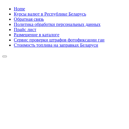
Skip
Home
to
Курсы валют в Республике Беларусь
content
Обратная связь
Политика обработки персональных данных
Прайс лист
Размещение в каталоге
Сервис проверки штрафов фотофиксации гаи
Стоимость топлива на заправках Беларуси
Авторулевой
Сайт про автомобили
Авторулевой