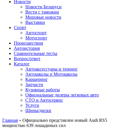
Сайт про автомобили
Новости
Новости Беларуси
Вести с таможни
Мировые новости
Выставки
Спорт
Автоспорт
Мотоспорт
Происшествия
Автоистория
Сравнительные тесты
Вопрос/ответ
Каталог
Автоакcессуары и тюнинг
Автошколы и Мотошколы
Каршеринг
Запчасти
Кузовные работы
Официальные дилеры легковых авто
СТО и Автосервис
Услуги
Шины/диски
Главная
»
Официально представлен новый Audi RS5
мощностью 639 лошадиных сил