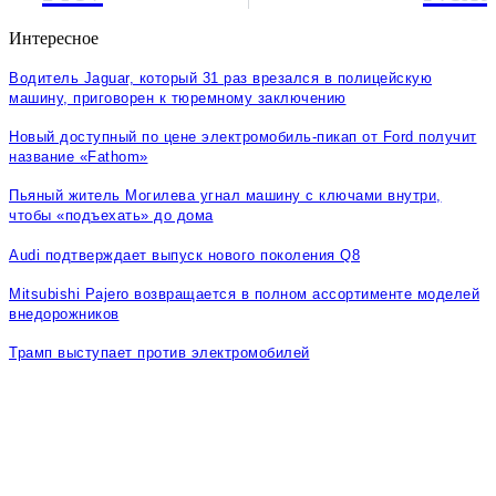
Интересное
Водитель Jaguar, который 31 раз врезался в полицейскую
машину, приговорен к тюремному заключению
Новый доступный по цене электромобиль-пикап от Ford получит
название «Fathom»
Пьяный житель Могилева угнал машину с ключами внутри,
чтобы «подъехать» до дома
Audi подтверждает выпуск нового поколения Q8
Mitsubishi Pajero возвращается в полном ассортименте моделей
внедорожников
Трамп выступает против электромобилей