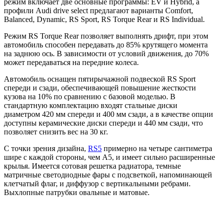
режим включает две основные программы: EV и Hybrid, а
профили Audi drive select предлагают варианты Comfort,
Balanced, Dynamic, RS Sport, RS Torque Rear и RS Individual.
Режим RS Torque Rear позволяет выполнять дрифт, при этом
автомобиль способен передавать до 85% крутящего момента
на заднюю ось. В зависимости от условий движения, до 70%
может передаваться на передние колеса.
Автомобиль оснащен пятирычажной подвеской RS Sport
спереди и сзади, обеспечивающей повышение жесткости
кузова на 10% по сравнению с базовой моделью. В
стандартную комплектацию входят стальные диски
диаметром 420 мм спереди и 400 мм сзади, а в качестве опции
доступны керамические диски спереди и 440 мм сзади, что
позволяет снизить вес на 30 кг.
С точки зрения дизайна,
RS5
примерно на четыре сантиметра
шире с каждой стороны, чем A5, и имеет сильно расширенные
крылья. Имеется сотовая решетка радиатора, темные
матричные светодиодные фары с подсветкой, напоминающей
клетчатый флаг, и диффузор с вертикальными ребрами.
Выхлопные патрубки овальные и матовые.