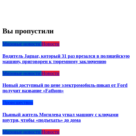
Вы пропустили
Мировые новости
Новости
Водитель Jaguar, который 31 раз врезался в полицейскую
машину, приговорен к тюремному заключению
Мировые новости
Новости
Новый доступный по цене электромобиль-пикап от Ford
получит название «Fathom»
Происшествия
Пьяный житель Могилева угнал машину с ключами
внутри, чтобы «подъехать» до дома
Мировые новости
Новости