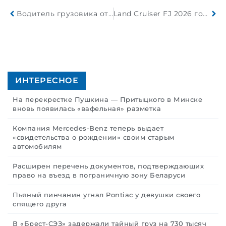
Водитель грузовика отвлекся от управления и сбил столб
Land Cruiser FJ 2026 года — новый компактный внедорожник от Toyota
ИНТЕРЕСНОЕ
На перекрестке Пушкина — Притыцкого в Минске
вновь появилась «вафельная» разметка
Компания Mercedes-Benz теперь выдает
«свидетельства о рождении» своим старым
автомобилям
Расширен перечень документов, подтверждающих
право на въезд в пограничную зону Беларуси
Пьяный пинчанин угнал Pontiac у девушки своего
спящего друга
В «Брест-СЭЗ» задержали тайный груз на 730 тысяч