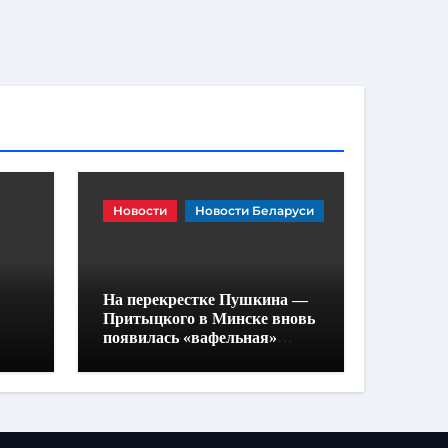
Новости
Новости Беларуси
На перекрестке Пушкина —
Притыцкого в Минске вновь
появилась «вафельная»
разметка