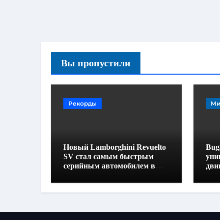
Вы пропустили
Рекорды
Ми
Новый Lamborghini Revuelto
Buga
SV стал самым быстрым
уни
серийным автомобилем в
дви
Хоккенхайме
160
выс