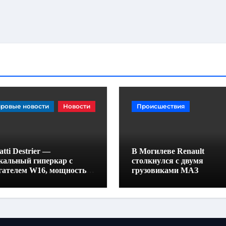
ровые новости
Новости
Происшествия
tti Destrier —
В Могилеве Renault
кальный гиперкар с
столкнулся с двумя
гателем W16, мощностью
грузовиками МАЗ
0 лошадиных сил и
отой всего один метр