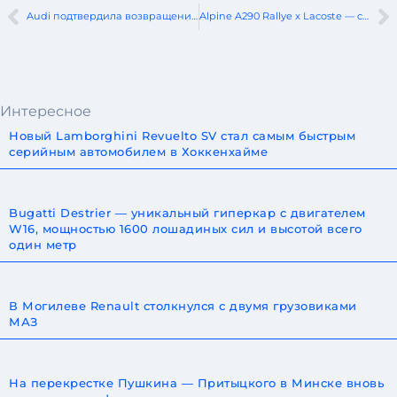
Audi подтвердила возвращение модели A4
Alpine A290 Rallye x Lacoste — cпециальная коллаборация Alpine с Lacoste
Интересное
Новый Lamborghini Revuelto SV стал самым быстрым
серийным автомобилем в Хоккенхайме
Bugatti Destrier — уникальный гиперкар с двигателем
W16, мощностью 1600 лошадиных сил и высотой всего
один метр
В Могилеве Renault столкнулся с двумя грузовиками
МАЗ
На перекрестке Пушкина — Притыцкого в Минске вновь