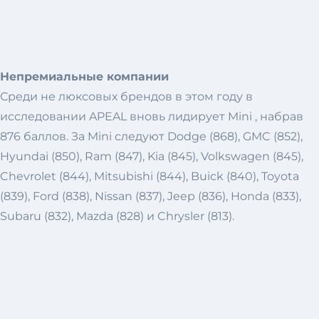
Непремиальные компании
Среди не люксовых брендов в этом году в
исследовании APEAL вновь лидирует Mini , набрав
876 баллов. За Mini следуют Dodge (868), GMC (852),
Hyundai (850), Ram (847), Kia (845), Volkswagen (845),
Chevrolet (844), Mitsubishi (844), Buick (840), Toyota
(839), Ford (838), Nissan (837), Jeep (836), Honda (833),
Subaru (832), Mazda (828) и Chrysler (813).