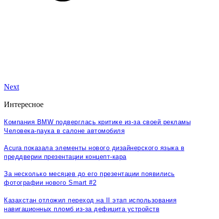
Next
Интересное
Компания BMW подверглась критике из-за своей рекламы
Человека-паука в салоне автомобиля
Acura показала элементы нового дизайнерского языка в
преддверии презентации концепт-кара
За несколько месяцев до его презентации появились
фотографии нового Smart #2
Казахстан отложил переход на II этап использования
навигационных пломб из-за дефицита устройств