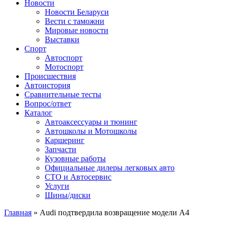
Сайт про автомобили
Новости
Новости Беларуси
Вести с таможни
Мировые новости
Выставки
Спорт
Автоспорт
Мотоспорт
Происшествия
Автоистория
Сравнительные тесты
Вопрос/ответ
Каталог
Автоакcессуары и тюнинг
Автошколы и Мотошколы
Каршеринг
Запчасти
Кузовные работы
Официальные дилеры легковых авто
СТО и Автосервис
Услуги
Шины/диски
Главная
»
Audi подтвердила возвращение модели A4