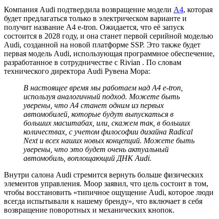
Компания Audi подтвердила возвращение модели
A4
, которая
будет предлагаться только в электрическом варианте и
получит название A4 e-tron. Ожидается, что её запуск
состоится в 2028 году, и она станет первой серийной моделью
Audi, созданной на новой платформе SSP. Это также будет
первая модель Audi, использующая программное обеспечение,
разработанное в сотрудничестве с Rivian . По словам
технического директора Audi Рувена Мора:
В настоящее время мы работаем над A4 e-tron,
используя аналогичный подход. Можете быть
уверены, что A4 станет одним из первых
автомобилей, которые будут выпускаться в
больших масштабах, или, скажем так, в больших
количествах, с учетом философии дизайна Radical
Next и всех наших новых концепций. Можете быть
уверены, что это будет очень актуальный
автомобиль, воплощающий ДНК Audi.
Внутри салона Audi стремится вернуть больше физических
элементов управления. Моор заявил, что цель состоит в том,
чтобы восстановить «типичное ощущение Audi, которое люди
всегда испытывали к нашему бренду», что включает в себя
возвращение поворотных и механических кнопок.