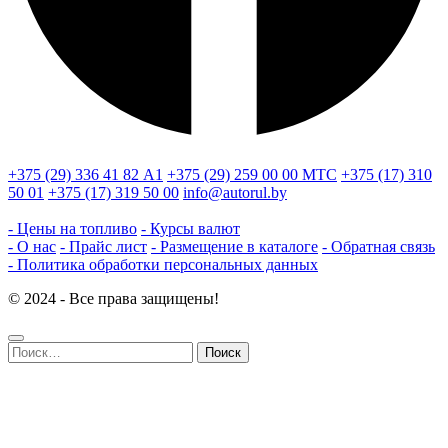
+375 (29) 336 41 82
А1
+375 (29) 259 00 00
МТС
+375 (17) 310
50 01
+375 (17) 319 50 00
info@autorul.by
- Цены на топливо
- Курсы валют
- О нас
- Прайс лист
- Размещение в каталоге
- Обратная связь
- Политика обработки персональных данных
© 2024 - Все права защищены!
Найти: