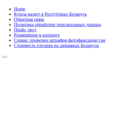
Skip
Home
to
Курсы валют в Республике Беларусь
content
Обратная связь
Политика обработки персональных данных
Прайс лист
Размещение в каталоге
Сервис проверки штрафов фотофиксации гаи
Стоимость топлива на заправках Беларуси
Авторулевой
Сайт про автомобили
Авторулевой