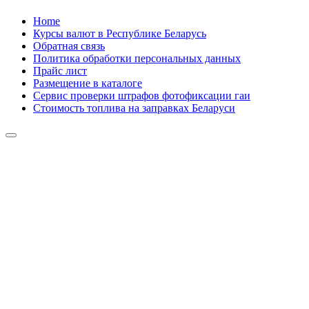
Skip
Home
to
Курсы валют в Республике Беларусь
content
Обратная связь
Политика обработки персональных данных
Прайс лист
Размещение в каталоге
Сервис проверки штрафов фотофиксации гаи
Стоимость топлива на заправках Беларуси
Авторулевой
Сайт про автомобили
Авторулевой