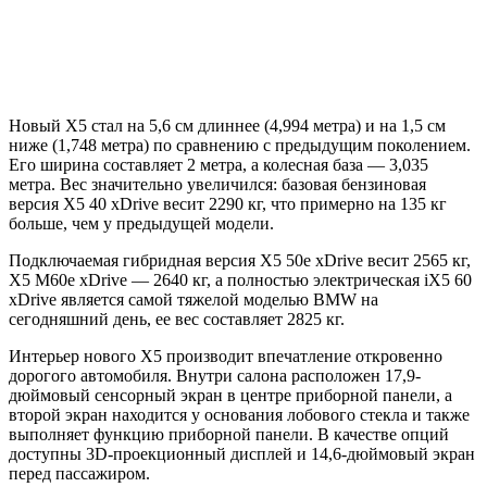
Новый X5 стал на 5,6 см длиннее (4,994 метра) и на 1,5 см
ниже (1,748 метра) по сравнению с предыдущим поколением.
Его ширина составляет 2 метра, а колесная база — 3,035
метра. Вес значительно увеличился: базовая бензиновая
версия X5 40 xDrive весит 2290 кг, что примерно на 135 кг
больше, чем у предыдущей модели.
Подключаемая гибридная версия X5 50e xDrive весит 2565 кг,
X5 M60e xDrive — 2640 кг, а полностью электрическая iX5 60
xDrive является самой тяжелой моделью BMW на
сегодняшний день, ее вес составляет 2825 кг.
Интерьер нового X5 производит впечатление откровенно
дорогого автомобиля. Внутри салона расположен 17,9-
дюймовый сенсорный экран в центре приборной панели, а
второй экран находится у основания лобового стекла и также
выполняет функцию приборной панели. В качестве опций
доступны 3D-проекционный дисплей и 14,6-дюймовый экран
перед пассажиром.