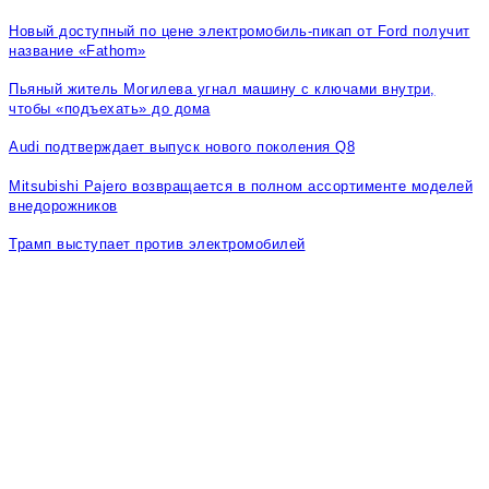
Новый доступный по цене электромобиль-пикап от Ford получит
название «Fathom»
Пьяный житель Могилева угнал машину с ключами внутри,
чтобы «подъехать» до дома
Audi подтверждает выпуск нового поколения Q8
Mitsubishi Pajero возвращается в полном ассортименте моделей
внедорожников
Трамп выступает против электромобилей