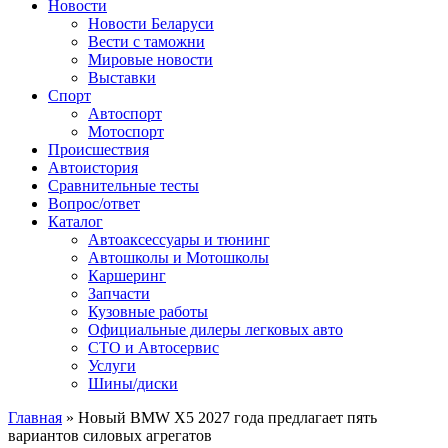
Сайт про автомобили
Новости
Новости Беларуси
Вести с таможни
Мировые новости
Выставки
Спорт
Автоспорт
Мотоспорт
Происшествия
Автоистория
Сравнительные тесты
Вопрос/ответ
Каталог
Автоакcессуары и тюнинг
Автошколы и Мотошколы
Каршеринг
Запчасти
Кузовные работы
Официальные дилеры легковых авто
СТО и Автосервис
Услуги
Шины/диски
Главная
»
Новый BMW X5 2027 года предлагает пять
вариантов силовых агрегатов