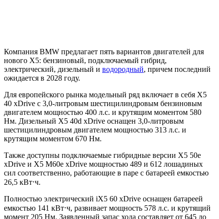
Компания BMW предлагает пять вариантов двигателей для
нового X5: бензиновый, подключаемый гибрид,
электрический, дизельный и
водородный
, причем последний
ожидается в 2028 году.
Для европейского рынка модельный ряд включает в себя X5
40 xDrive с 3,0-литровым шестицилиндровым бензиновым
двигателем мощностью 400 л.с. и крутящим моментом 580
Нм. Дизельный X5 40d xDrive оснащен 3,0-литровым
шестицилиндровым двигателем мощностью 313 л.с. и
крутящим моментом 670 Нм.
Также доступны подключаемые гибридные версии X5 50e
xDrive и X5 M60e xDrive мощностью 489 и 612 лошадиных
сил соответственно, работающие в паре с батареей емкостью
26,5 кВт⋅ч.
Полностью электрический iX5 60 xDrive оснащен батареей
емкостью 141 кВт⋅ч, развивает мощность 578 л.с. и крутящий
момент 205 Нм. Заявленный запас хода составляет от 645 до