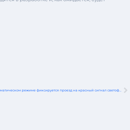
На 8 перекрёстках в Могилеве в автоматическом режиме фиксируется проезд на красный сигнал светофора