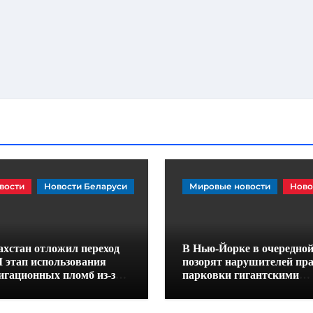
вости
Новости Беларуси
Мировые новости
Ново
ахстан отложил переход
В Нью-Йорке в очередной
II этап использования
позорят нарушителей пр
игационных пломб из-за
парковки гигантскими
ицита устройств
наклейками