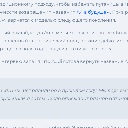
радиционному подходу, чтобы избежать путаницы в 
можности возвращения названия
A4 в будущем
. Пока 
A4 вернется с моделью следующего поколения.
вый случай, когда Audi меняет название автомобиля 
обновленный электрический внедорожник дебютирова
ращено около года назад из-за низкого спроса.
нтервью заявил, что Audi готова вернуть название 
ибка, и мы исправили её в прошлом году. Мы вернём
орожники, а затем число описывает размер автомоб
уск новых электромобилей. Электрический A4 находи