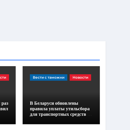
сти
Вести с таможни
Новости
 раз
В Беларуси обновлены
авил
правила уплаты утильсбора
для транспортных средств и
шасси