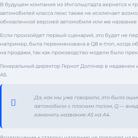
В будущем компания из Ингольштадта вернется к т
автомобилей класса люкс также не исключает воз
обновленной версией автомобиля или же название 
Если произойдет первый сценарий, это будет не пер
например, была переименована в Q8 e-tron, когда 
на продажи, так как производство модели было прек
Генеральный директор Гернот Доллнер в недавнем и
A5.
Да, как мы уже говорили, это была ош
автомобили с плоским полом, Q — внед
изменить название A5 на A4.
Возвращение к старому названию не повлияет на вып