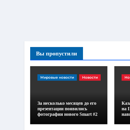
Вы пропустили
Мировые новости
Новости
Но
За несколько месяцев до его
Каз
презентации появились
на 
фотографии нового Smart #2
нав
деф