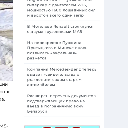
гиперкар с двигателем W16,
мощностью 1600 лошадиных сил
и высотой всего один метр
В Могилеве Renault столкнулся
с двумя грузовиками МАЗ
На перекрестке Пушкина —
Притыцкого в Минске вновь
появилась «вафельная»
разметка
Компания Mercedes-Benz теперь
выдает «свидетельства о
рождении» своим старым
ции
автомобилям
роль
Расширен перечень документов,
а.
подтверждающих право на
въезд в пограничную зону
Беларуси
SMS-