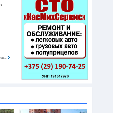
з
Компания Volkswagen частично показала совершенно новую и практичную модель