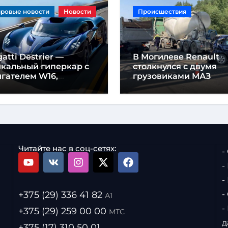
ровые новости
Новости
Происшествия
atti Destrier —
В Могилеве Renault
икальный гиперкар с
столкнулся с двумя
гателем W16,
грузовиками МАЗ
щностью 1600
шадиных сил и
отой всего один метр
Читайте нас в соц-сетях:
-
-
-
+375 (29) 336 41 82
-
А1
-
+375 (29) 259 00 00
МТС
д
+375 (17) 310 50 01