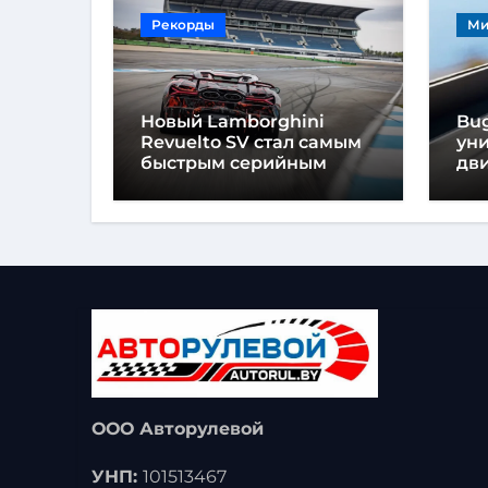
Рекорды
Ми
Новый Lamborghini
Bug
Revuelto SV стал самым
ун
быстрым серийным
дви
автомобилем в
мо
Хоккенхайме
ло
выс
ООО Авторулевой
УНП:
101513467