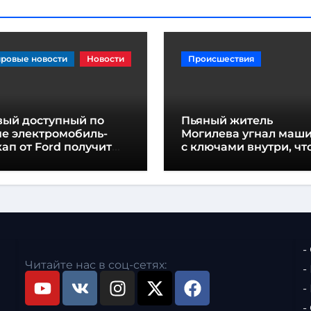
ровые новости
Новости
Происшествия
вый доступный по
Пьяный житель
не электромобиль-
Могилева угнал маш
ап от Ford получит
с ключами внутри, чт
звание «Fathom»
«подъехать» до дома
-
Читайте нас в соц-сетях:
-
-
-