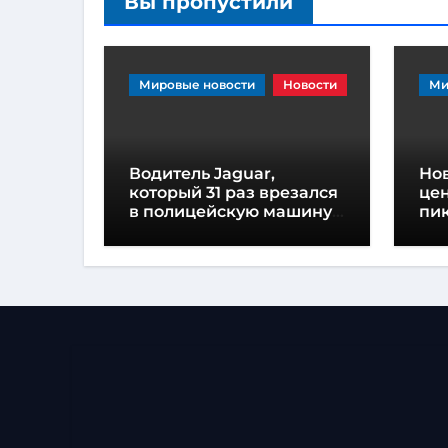
Вы пропустили
Мировые новости
Новости
Ми
Водитель Jaguar,
Но
который 31 раз врезался
це
в полицейскую машину,
пик
приговорен к
на
тюремному заключению