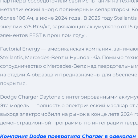
Партнеры сосредоточили свои испытания на технологи
металлический анод с полимерным сепаратором. Ко
более 106 Ач, в июне 2024 года . В 2025 году Stell
энергии 375 Вт·ч/кг, заряжающих аккумулятор от 15 
элементов FEST в прошлом году .
Factorial Energy — американская компания, занима
Stellantis, Mercedes-Benz и Hyundai-Kia. Помимо т
сотрудничество с Mercedes-Benz над твердотельным
на стадии A-образца и предназначены для обеспече
покрытия.
Dodge Charger Daytona с интегрированными аккуму
Эта модель — полностью электрический маслкар от а
выхода электромобиля на рынок в конце лета 2024 го
демонстрационной программы по интеграции твердот
Компания Dodge превратила Charger в одеколон