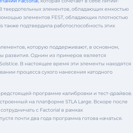
пании Factorial
, которая сочетает в себе литий-
 B твердотельных элементов, обладающих емкостью
у с помощью элементов FEST, обладающих плотностью
ntis также подтвердила работоспособность этих
элементов, которую поддерживают, в основном,
ммы развития. Одним из примеров является
lstice. В настоящее время эти элементы находятся
вании процесса сухого нанесения катодного
предстоящей программе калибровки и тест-драйвов.
остроенный на платформе STLA Large. Вскоре после
отрудничать с Factorial в рамках
стя почти два года программа готова начаться.