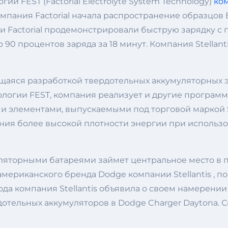
и FEST (Factorial Electrolyte System Technology)
ком
мпания Factorial начала распространение образцов
antis и Factorial продемонстрировали быструю зарядк
до 90 процентов заряда за 18 минут. Компания Stella
ющаяся разработкой твердотельных аккумуляторных 
ехнологии FEST, компания реализует и другие програ
и элементами, выпускаемыми под торговой маркой So
ния более высокой плотности энергии при использо
ляторными батареями займет центральное место в 
мериканского бренда Dodge компании Stellantis , п
да компания Stellantis объявила о своем намерении с
ельных аккумуляторов в Dodge Charger Daytona. Спу