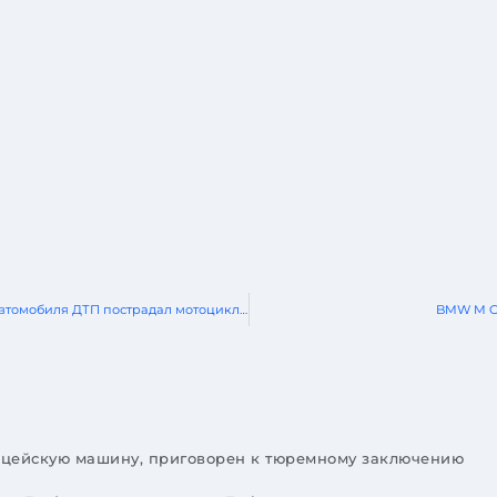
В Жлобинском районе в спровоцированном водителем встречного автомобиля ДТП пострадал мотоциклист
BMW M Co
олицейскую машину, приговорен к тюремному заключению