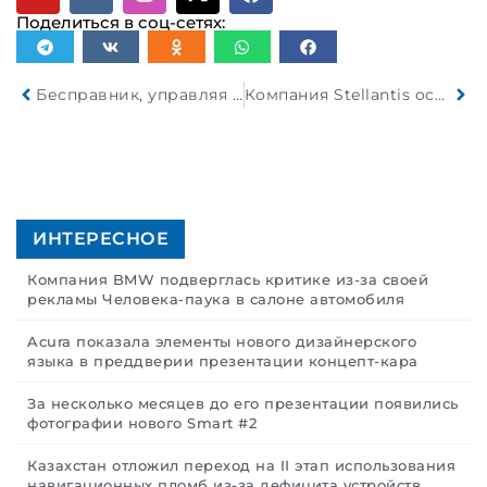
Поделиться в соц-сетях:
Бесправник, управляя незарегистрированным мотоциклом и перевозящий подростка, устроил погоню
Компания Stellantis оснастила опытный образец Dodge Charger Daytona твердотельной батареей
ИНТЕРЕСНОЕ
Компания BMW подверглась критике из-за своей
рекламы Человека-паука в салоне автомобиля
Acura показала элементы нового дизайнерского
языка в преддверии презентации концепт-кара
За несколько месяцев до его презентации появились
фотографии нового Smart #2
Казахстан отложил переход на II этап использования
навигационных пломб из-за дефицита устройств