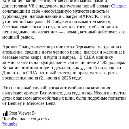
Компания, наиболее известная своими маслкарами и
двигателями V8 с наддувом, выпустила новый аромат
Charger
,
сочетающий в себе «необузданную мужественность и
турбонаддув, напоминающий Charger SIXPACK, с его
утонченной мощью». В Dodge его называют «смелым,
бескомпромиссным и созданным для того, чтобы оставить
неизгладимое впечатление» — аромат, который действует как
мощный рывок.
Аромат Charger имеет верхние ноты бергамота, мандарина и
апельсина; средние ноты черного перца, шалфея и жасмина; и
базовые ноты кедра, пачули и амбры. В США новинку
можно заказать на официальном сайте по цене 24,95 доллара.
Копания позиционирует одеколон, как удачный подарок ко
Дню отца в США, который ежегодно празднуется в третье
воскресенье июня (21 июня в 2026 году).
Это не первый случай, когда автомобильная компания
выпускает аромат. Вспомните, два года назад Nissan выпустил
духи с запахом автомобильных шин, были подобные попытки
от Bentley и Mercedes-Benz.
Post Views:
54
Читайте нас в соц-сетях:
Youtube