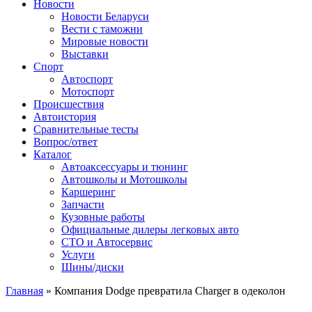
Сайт про автомобили
Новости
Новости Беларуси
Вести с таможни
Мировые новости
Выставки
Спорт
Автоспорт
Мотоспорт
Происшествия
Автоистория
Сравнительные тесты
Вопрос/ответ
Каталог
Автоакcессуары и тюнинг
Автошколы и Мотошколы
Каршеринг
Запчасти
Кузовные работы
Официальные дилеры легковых авто
СТО и Автосервис
Услуги
Шины/диски
Главная
»
Компания Dodge превратила Charger в одеколон