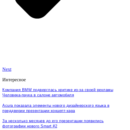
Next
Интересное
Компания BMW подверглась критике из-за своей рекламы
Человека-паука в салоне автомобиля
Acura показала элементы нового дизайнерского языка в
преддверии презентации концепт-кара
За несколько месяцев до его презентации появились
фотографии нового Smart #2