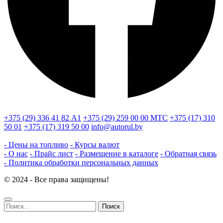
+375 (29) 336 41 82
А1
+375 (29) 259 00 00
МТС
+375 (17) 310
50 01
+375 (17) 319 50 00
info@autorul.by
- Цены на топливо
- Курсы валют
- О нас
- Прайс лист
- Размещение в каталоге
- Обратная связь
- Политика обработки персональных данных
© 2024 - Все права защищены!
Найти: