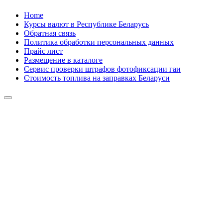
Skip
Home
to
Курсы валют в Республике Беларусь
content
Обратная связь
Политика обработки персональных данных
Прайс лист
Размещение в каталоге
Сервис проверки штрафов фотофиксации гаи
Стоимость топлива на заправках Беларуси
Авторулевой
Сайт про автомобили
Авторулевой