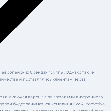
а европейских брендах группы. Однако такие
личестве и поставлялись клиентам через
 ряд, включая версии с двигателями внутреннего
оделей будет заниматься компания KW Automotive,
стандартам. За поставку запасных частей будет