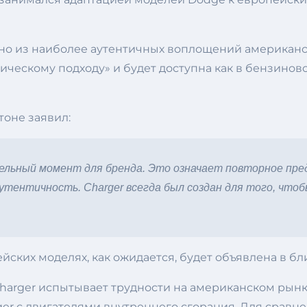
одно из наиболее аутентичных воплощений американс
ческому подходу» и будет доступна как в бензиновой
тоне заявил:
ельный момент для бренда. Это означает повторное пре
тентичность. Charger всегда был создан для того, чтоб
ких моделях, как ожидается, будет объявлена ​​в б
arger испытывает трудности на американском рынке
ger с двигателями внутреннего сгорания. Для сравне