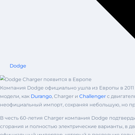
Dodge
Компания Dodge официально ушла из Европы в 2011 г
модели, как
Durango
, Charger и
Challenger
с двигател
неофициальный импорт, сохраняя небольшую, но пр
В честь 60-летия Charger компания Dodge подтверд
сгорания и полностью электрические варианты, в д
официальный импортер, который в последние годы з