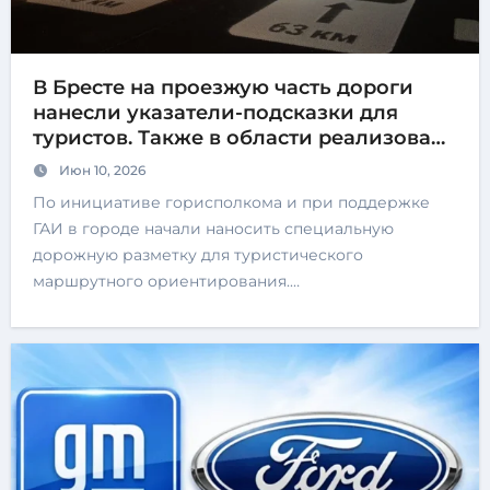
В Бресте на проезжую часть дороги
нанесли указатели-подсказки для
туристов. Также в области реализован
проект по созданию музыкальной
Июн 10, 2026
дороги
По инициативе горисполкома и при поддержке
ГАИ в городе начали наносить специальную
дорожную разметку для туристического
маршрутного ориентирования.…