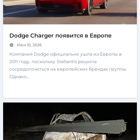
Dodge Charger появится в Европе
Июн 10, 2026
Компания Dodge официально ушла из Европы в
2011 году, поскольку Stellantis решила
сосредоточиться на европейских брендах группы.
Однако…