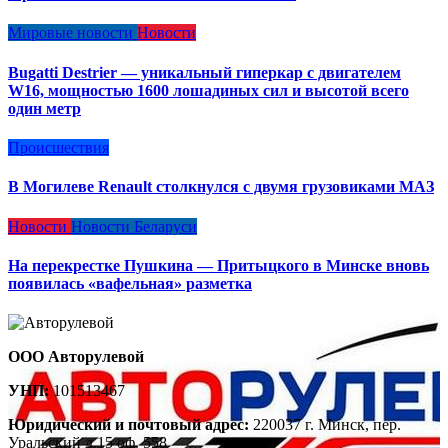
Мировые новости
Новости
Bugatti Destrier — уникальный гиперкар с двигателем
W16, мощностью 1600 лошадиных сил и высотой всего
один метр
Происшествия
В Могилеве Renault столкнулся с двумя грузовиками МАЗ
Новости
Новости Беларуси
На перекрестке Пушкина — Притыцкого в Минске вновь
появилась «вафельная» разметка
ООО Авторулевой
УНП:
101513467
Юридический и почтовый адрес:
220037 г. Минск, пер.
Уральский д.15 оф. 558