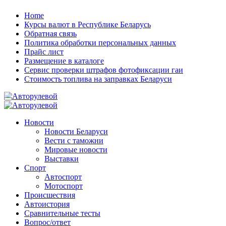
Skip
Home
to
Курсы валют в Республике Беларусь
content
Обратная связь
Политика обработки персональных данных
Прайс лист
Размещение в каталоге
Сервис проверки штрафов фотофиксации гаи
Стоимость топлива на заправках Беларуси
Авторулевой
Сайт про автомобили
Авторулевой
Сайт про автомобили
Новости
Новости Беларуси
Вести с таможни
Мировые новости
Выставки
Спорт
Автоспорт
Мотоспорт
Происшествия
Автоистория
Сравнительные тесты
Вопрос/ответ