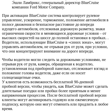
Эшли Ламбрикс, генеральный директор BlueCruise
компании Ford Motor Company.
При активации BlueCruise система контролирует рулевое
управление, ускорение, торможение, положение автомобиля в
полосе движения и безопасное расстояние до впереди
идущего автомобиля, отслеживая дорожную разметку, знаки
ограничения скорости и меняющиеся дорожные условия – от
высоких скоростей на шоссе до полной остановки в пробках. .
Водители, использующие BlueCruise в «синих зонах», могут
управлять автомобилем, не отрывая рук от руля, при условии,
что они концентрируют внимание на дороге впереди.
Чтобы водители могли следить за дорожными условиями, не
отрывая рук от руля, камера, обращенная к водителю,
установленная под приборной панелью, отслеживает взгляд и
положение головы водителя, даже если он носит
солнцезащитные очки.
У клиентов есть возможность бесплатной 90-дневной
пробной версии, чтобы увидеть, как BlueCruise может сделать
длительные поездки или пробки более приятным и менее
напряженным процессом. После бесплатной пробной версии
клиенты могут активировать годовую или ежемесячную
подписку, которую они могут отменить или продлить в любое
время.