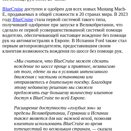
BlueCruise
доступен и одобрен для всех новых Mustang Mach-
E, продаваемых в общей сложности в 20 странах мира. В 2023
году
BlueCruise
стала первой системой такого типа,
получившей одобрение при запуске в Великобритании, что
сделало ее первой усовершенствованной системой помощи
водителю, обеспечивающей настоящее вождение без помощи
рук на автомагистралях в Европе. В Испании Ford также стал
первым автопроизводителем, предоставившим своим
клиентам возможность вождения по шоссе без помощи рук.
«Мы считаем, что BlueCruise может сделать
вождение по шоссе проще и приятнее, независимо
от того, едете ли вы в условиях интенсивного
движения с частыми остановками или
отправляетесь в длительную поездку. Благодаря
этому недавнему решению мы сможем
предложить еще большему количеству клиентов
доступ к BlueCruise по всей Европе.
Расширение доступности «голубых зон» за
пределы Великобритании, Германии и Испании
также является для нас важной вехой, позволяя
клиентам использовать BlueCruise во время
путешествий по нескольким странам, —
сказала