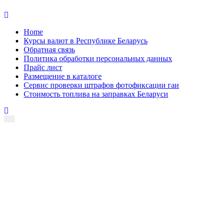
Skip
to
Home
content
Курсы валют в Республике Беларусь
Обратная связь
Политика обработки персональных данных
Прайс лист
Размещение в каталоге
Сервис проверки штрафов фотофиксации гаи
Стоимость топлива на заправках Беларуси
Авторулевой
Сайт про автомобили