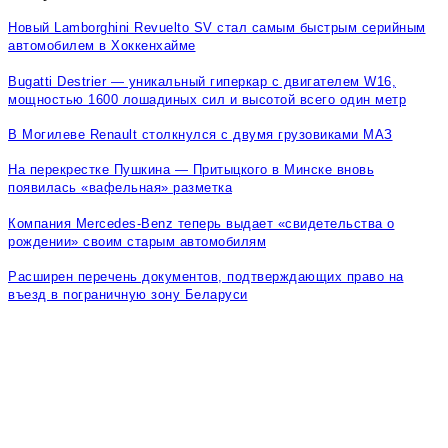
Новый Lamborghini Revuelto SV стал самым быстрым серийным
автомобилем в Хоккенхайме
Bugatti Destrier — уникальный гиперкар с двигателем W16,
мощностью 1600 лошадиных сил и высотой всего один метр
В Могилеве Renault столкнулся с двумя грузовиками МАЗ
На перекрестке Пушкина — Притыцкого в Минске вновь
появилась «вафельная» разметка
Компания Mercedes-Benz теперь выдает «свидетельства о
рождении» своим старым автомобилям
Расширен перечень документов, подтверждающих право на
въезд в пограничную зону Беларуси