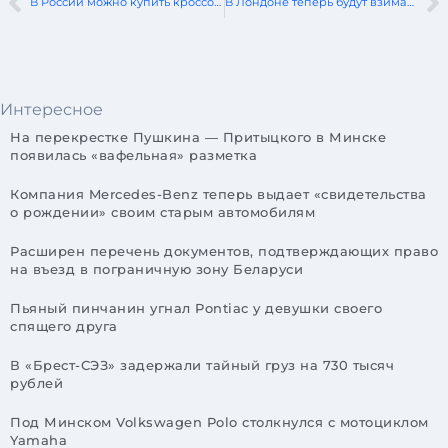
В России можно купить кроссовер от автопроизводителя Lynk & Co
В Лондоне теперь будут взимать плату за электромобили для езды по центру города
Интересное
На перекрестке Пушкина — Притыцкого в Минске
появилась «вафельная» разметка
Компания Mercedes-Benz теперь выдает «свидетельства
о рождении» своим старым автомобилям
Расширен перечень документов, подтверждающих право
на въезд в пограничную зону Беларуси
Пьяный пинчанин угнал Pontiac у девушки своего
спящего друга
В «Брест-СЭЗ» задержали тайный груз на 730 тысяч
рублей
Под Минском Volkswagen Polo столкнулся с мотоциклом
Yamaha